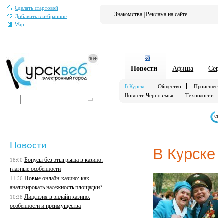
Сделать стартовой
Знакомства
|
Реклама на сайте
Добавить в избранное
Wap
Новости
Афиша
Се
В Курске
Общество
Происшес
Новости Черноземья
Технологии
е
Новости
В Курске
Бонусы без отыгрыша в казино:
18:00
главные особенности
Новые онлайн-казино: как
11:56
анализировать надежность площадки?
Лицензия в онлайн казино:
10:28
особенности и преимущества