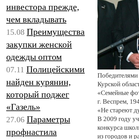
инвестора прежде,
чем вкладывать
Преимущества
15.08
закупки женской
одежды оптом
Полицейскими
07.11
Победителями 
найден курянин,
Курской облас
«Семейные фот
который поджег
г. Веспрем, 19
«Газель»
«Не стареют д
Параметры
27.06
В 2009 году у
конкурса школ
профнастила
из городов и р