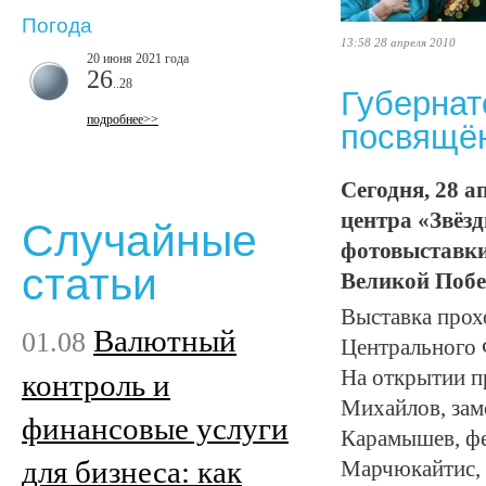
Погода
13:58 28 апреля 2010
20 июня 2021 года
26
..28
Губернат
подробнее>>
посвящё
Сегодня, 28 а
центра «Звёз
Случайные
фотовыставки
статьи
Великой Побе
Выставка прох
Валютный
01.08
Центрального 
На открытии п
контроль и
Михайлов, зам
финансовые услуги
Карамышев, фе
для бизнеса: как
Марчюкайтис, 