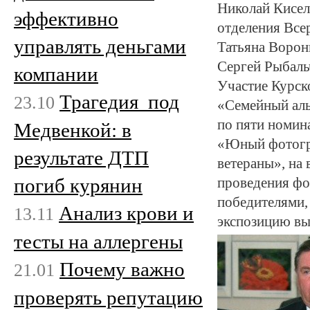
Николай Кисел
эффективно
отделения Все
управлять деньгами
Татьяна Ворон
Сергей Рыбаль
компании
Участие Курск
Трагедия под
23.10
«Семейный аль
по пяти номин
Медвенкой: в
«Юный фотогр
результате ДТП
ветераны», на 
погиб курянин
проведения фо
победителями,
Анализ крови и
13.11
экспозицию вы
тесты на аллергены
Почему важно
21.01
проверять репутацию