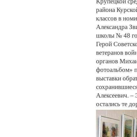
Крупецкой сре
района Курской
классов в ном
Александра Зв
школы № 48 го
Герой Советск
ветеранов вой
органов Михаи
фотоальбом» п
выставки обра
сохранившиеся
Алексеевич. –
остались те д