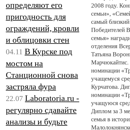
определяют его
2008 году. Ко
семьи», «Семе
пригодность для
самый близкий
ограждений, кровли
Победителей В
семья» наград
и облицовки стен
отделения Все
В Курске под
04.11
Татьяна Ворон
мостом на
Марчюкайтис. 
номинации «Тр
Станционной снова
учащемуся сре
застряла фура
Курчатова. Дип
номинации «Т
Laboratoria.ru -
22.07
учащуюся сред
регулярно сдавайте
Диплом за 3 м
семья в истор
анализы и будьте
Малолокнянско