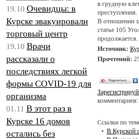
в грудную кле
Очевидцы: в
19.10
преступления.
Курске эвакуировали
В отношении з
статье 105 Уго
торговый центр
продолжается.
Врачи
19.10
Источник:
Ку
рассказали о
Прочтений:
2
последствиях легкой
формы COVID-19 для
Поделиться…
Зарегистрируй
организма
комментариев:
В этот раз в
01.11
Курске 16 домов
Ссылки по тем
В Курской 
остались без