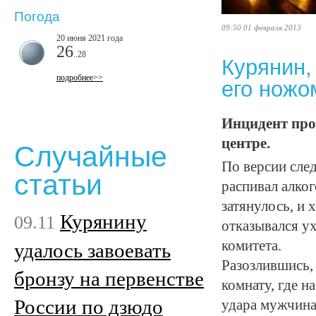
Погода
09:50 01 февраля 2013
20 июня 2021 года
26
..28
Курянин,
подробнее>>
его ножо
Инцидент про
центре.
Случайные
По версии след
статьи
распивал алко
затянулось, и 
Курянину
09.11
отказывался у
комитета.
удалось завоевать
Разозлившись, 
бронзу на первенстве
комнату, где н
России по дзюдо
удара мужчина 