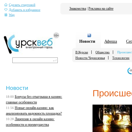
Сделать стартовой
Знакомства
|
Реклама на сайте
Добавить в избранное
Wap
Новости
Афиша
Се
В Курске
Общество
Происшес
Новости Черноземья
Технологии
е
Новости
Происше
Бонусы без отыгрыша в казино:
18:00
главные особенности
Новые онлайн-казино: как
11:56
анализировать надежность площадки?
Лицензия в онлайн казино:
10:28
особенности и преимущества