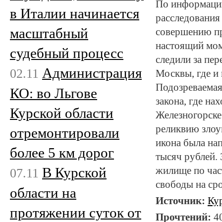
По информации
в Италии начинается
расследования
масштабный
совершению пр
настоящий мом
судебный процесс
следили за пе
Администрация
02.11
Москвы, где и
Подозреваемая
КО: во Льгове
закона, где на
Курской области
Железногорске
реликвию злоу
отремонтировали
икона была нап
более 5 км дорог
тысяч рублей.
В Курской
жилище по час
07.11
свободы на сро
области на
Источник:
Ку
протяжении суток от
Прочтений:
4