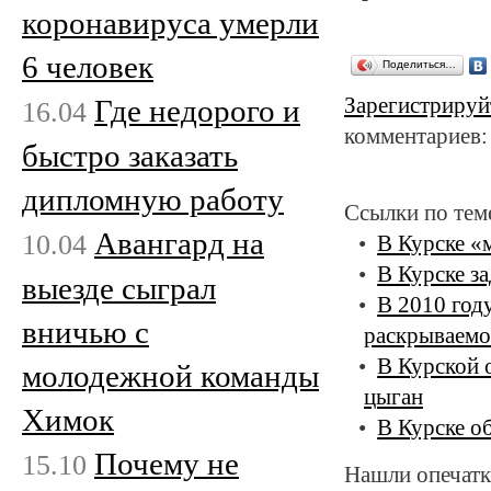
коронавируса умерли
6 человек
Поделиться…
Где недорого и
Зарегистрируй
16.04
комментариев:
быстро заказать
дипломную работу
Ссылки по тем
Авангард на
10.04
В Курске «
В Курске з
выезде сыграл
В 2010 год
вничью с
раскрываемо
В Курской 
молодежной команды
цыган
Химок
В Курске о
Почему не
15.10
Нашли опечатк