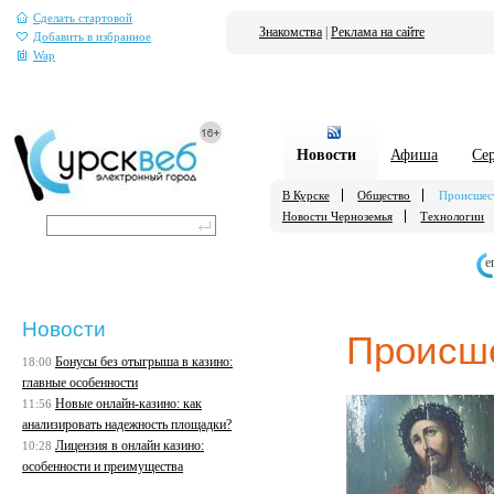
Сделать стартовой
Знакомства
|
Реклама на сайте
Добавить в избранное
Wap
Новости
Афиша
Се
В Курске
Общество
Происшес
Новости Черноземья
Технологии
е
Новости
Происш
Бонусы без отыгрыша в казино:
18:00
главные особенности
Новые онлайн-казино: как
11:56
анализировать надежность площадки?
Лицензия в онлайн казино:
10:28
особенности и преимущества