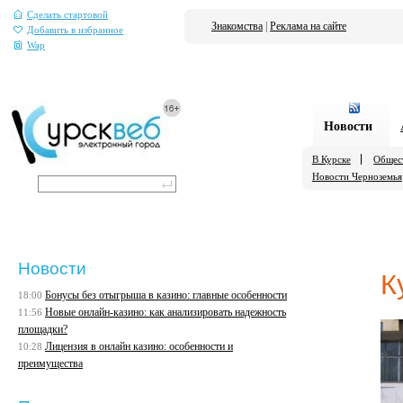
Сделать стартовой
Знакомства
|
Реклама на сайте
Добавить в избранное
Wap
Новости
В Курске
Общес
Новости Черноземья
Новости
К
Бонусы без отыгрыша в казино: главные особенности
18:00
Новые онлайн-казино: как анализировать надежность
11:56
площадки?
Лицензия в онлайн казино: особенности и
10:28
преимущества