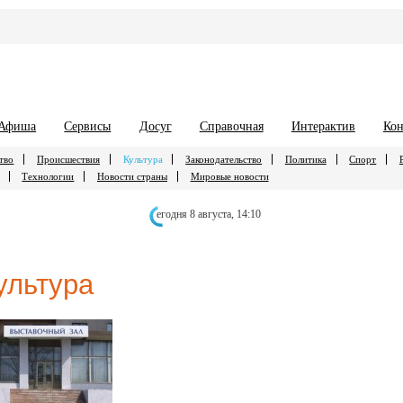
Афиша
Сервисы
Досуг
Справочная
Интерактив
Кон
тво
Происшествия
Культура
Законодательство
Политика
Спорт
Технологии
Новости страны
Мировые новости
егодня 8 августа,
14:10
ультура