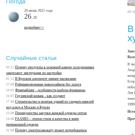
Погода
20 июня 2021 года
09:5
26
..28
В
подробнее>>
х
Завт
Вале
Случайные статьи
В эк
Почему продукты в основной камере холодильника
03.11
Акад
замерзают: инструкция по настройке
межр
В Курском аэропорте зимнее расписание
01.11
Егор
Рефинансирование микрозаймов без залога
27.09
пейз
Франчайзинг - особенности выбора франшизы
19.01
Лев 
Грузинский коньяк - как создают
24.05
тема
Строительство и монтаж зданий из сэндвич-панелей
17.06
1999
под ключ в Москве и Курске
Ист
Преимущества закупки женской одежды оптом
15.08
Про
FAAMO – эталон стиля и качества в мире
16.06
премиальной одежды
Почему электросамокату может потребоваться
31.08