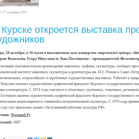
0 17 октября 2011
 Курске откроется выставка пр
удожников
ра, 18 октября, в 16 часов в выставочном зале концертно-творческого центра «
рия Васильева, Егора Никулина и Льва Постникова – преподавателей Железногор
спозицию выставки вошли произведения живописи, графики, скульптуры, сообщает прес
емический институт живописи, скульптуры и архитектуры им. И.Е. Репина в Санкт-Петер
егиональных, всероссийских и зарубежных художественных выставках. Работает в жанра
 Никулин окончил художественно-графический факультет Курского государственного педа
ажа и натюрморта. С 1974 года участвует в областных, групповых, зональных, регионал
Постников окончил художественно-графический факультет Курского государственного педа
тическими композициями в станковой и монументальной скульптуре. С 1976 года приним
 году ему присвоено звание «Заслуженный работник культуры РФ».
очник:
Курсквеб.Ру
чтений:
4997