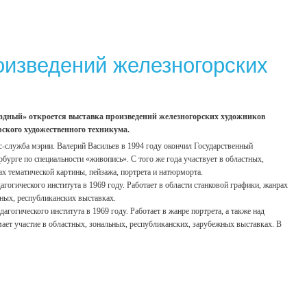
оизведений железногорских
Звёздный» откроется выставка произведений железногорских художников
ского художественного техникума.
с-служба мэрии. Валерий Васильев в 1994 году окончил Государственный
бурге по специальности «живопись». С того же года участвует в областных,
х тематической картины, пейзажа, портрета и натюрморта.
гогического института в 1969 году. Работает в области станковой графики, жанрах
ьных, республиканских выставках.
гогического института в 1969 году. Работает в жанре портрета, а также над
ает участие в областных, зональных, республиканских, зарубежных выставках. В