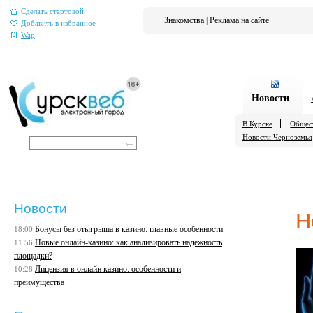
Сделать стартовой
Знакомства
|
Реклама на сайте
Добавить в избранное
Wap
Новости
В Курске
Общес
Новости Черноземья
Новости
Н
Бонусы без отыгрыша в казино: главные особенности
18:00
Новые онлайн-казино: как анализировать надежность
11:56
площадки?
Лицензия в онлайн казино: особенности и
10:28
преимущества