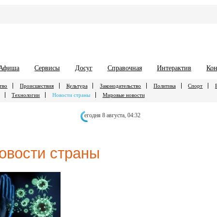
Афиша
Сервисы
Досуг
Справочная
Интерактив
Кон
тво
Происшествия
Культура
Законодательство
Политика
Спорт
Технологии
Новости страны
Мировые новости
егодня 8 августа,
04:32
овости страны