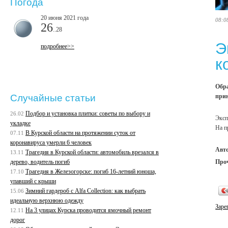
Погода
20 июня 2021 года
08:0
26
..28
Э
подробнее>>
к
Обра
при
Случайные статьи
Подбор и установка плитки: советы по выбору и
26.02
Эксп
укладке
На п
В Курской области на протяжении суток от
07.11
коронавируса умерли 6 человек
Авт
Трагедия в Курской области: автомобиль врезался в
13.11
Про
дерево, водитель погиб
Трагедия в Железогорске: погиб 16-летний юноша,
17.10
упавший с крыши
Зимний гардероб с Alfa Collection: как выбрать
15.06
идеальную верхнюю одежду
Заре
На 3 улицах Курска проводится ямочный ремонт
12.11
дорог