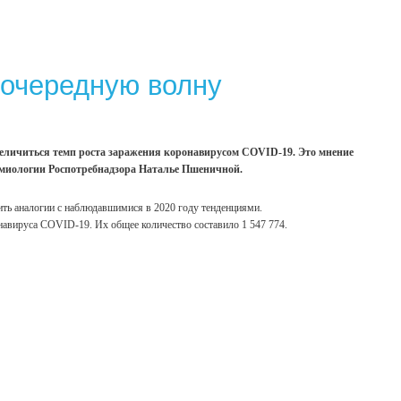
 очередную волну
 увеличиться темп роста заражения коронавирусом COVID-19. Это мнение
миологии Роспотребнадзора Наталье Пшеничной.
дить аналогии с наблюдавшимися в 2020 году тенденциями.
навируса COVID-19. Их общее количество составило 1 547 774.