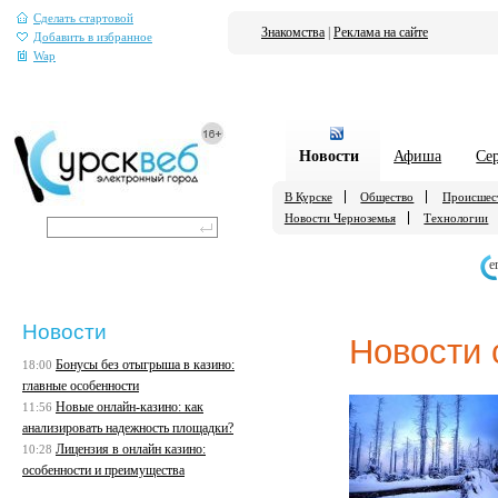
Сделать стартовой
Знакомства
|
Реклама на сайте
Добавить в избранное
Wap
Новости
Афиша
Се
В Курске
Общество
Происшес
Новости Черноземья
Технологии
е
Новости
Новости 
Бонусы без отыгрыша в казино:
18:00
главные особенности
Новые онлайн-казино: как
11:56
анализировать надежность площадки?
Лицензия в онлайн казино:
10:28
особенности и преимущества