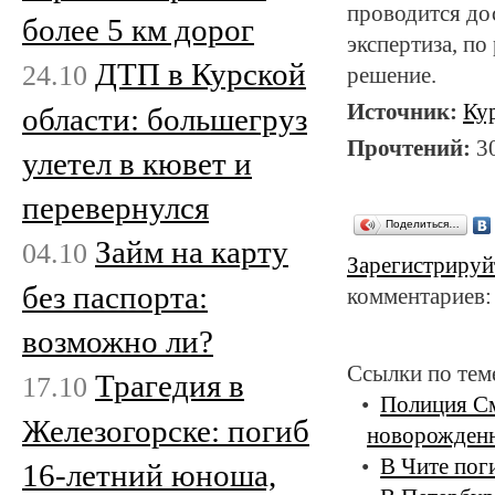
проводится до
более 5 км дорог
экспертиза, по
ДТП в Курской
24.10
решение.
Источник:
Ку
области: большегруз
Прочтений:
3
улетел в кювет и
перевернулся
Поделиться…
Займ на карту
04.10
Зарегистрируй
без паспорта:
комментариев:
возможно ли?
Ссылки по тем
Трагедия в
17.10
Полиция См
Железогорске: погиб
новорожден
В Чите пог
16-летний юноша,