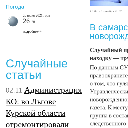
Погода
17:01 21 декабря 2012
20 июня 2021 года
26
..28
В самарс
подробнее>>
новорож
Случайный п
находку — тр
Случайные
По данным СУ 
статьи
правоохраните
о том, что гул
Администрация
02.11
Управленчески
новорожденног
КО: во Льгове
газета. К мес
Курской области
группа в сост
отремонтировали
следственного