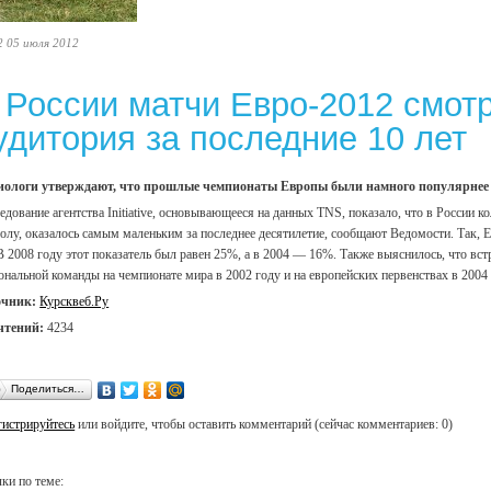
2 05 июля 2012
 России матчи Евро-2012 смот
удитория за последние 10 лет
ологи утверждают, что прошлые чемпионаты Европы были намного популярнее с
едование агентства Initiative, основывающееся на данных TNS, показало, что в России
олу, оказалось самым маленьким за последнее десятилетие, сообщают Ведомости. Так, Е
 В 2008 году этот показатель был равен 25%, а в 2004 — 16%. Также выяснилось, что 
ональной команды на чемпионате мира в 2002 году и на европейских первенствах в 2004 
очник:
Курсквеб.Ру
чтений:
4234
Поделиться…
гистрируйтесь
или войдите, чтобы оставить комментарий (сейчас комментариев: 0)
ки по теме: