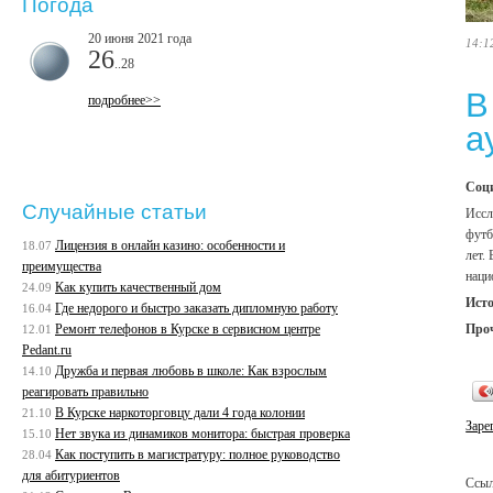
Погода
20 июня 2021 года
14:1
26
..28
В
подробнее>>
а
Соци
Случайные статьи
Иссл
футб
Лицензия в онлайн казино: особенности и
18.07
лет.
преимущества
наци
Как купить качественный дом
24.09
Ист
Где недорого и быстро заказать дипломную работу
16.04
Про
Ремонт телефонов в Курске в сервисном центре
12.01
Pedant.ru
Дружба и первая любовь в школе: Как взрослым
14.10
реагировать правильно
В Курске наркоторговцу дали 4 года колонии
21.10
Заре
Нет звука из динамиков монитора: быстрая проверка
15.10
Как поступить в магистратуру: полное руководство
28.04
для абитуриентов
Ссыл