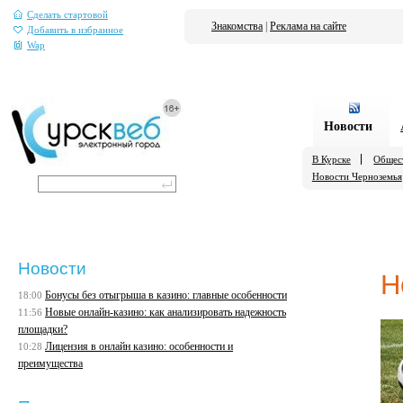
Сделать стартовой
Знакомства
|
Реклама на сайте
Добавить в избранное
Wap
Новости
В Курске
Общес
Новости Черноземья
Новости
Н
Бонусы без отыгрыша в казино: главные особенности
18:00
Новые онлайн-казино: как анализировать надежность
11:56
площадки?
Лицензия в онлайн казино: особенности и
10:28
преимущества