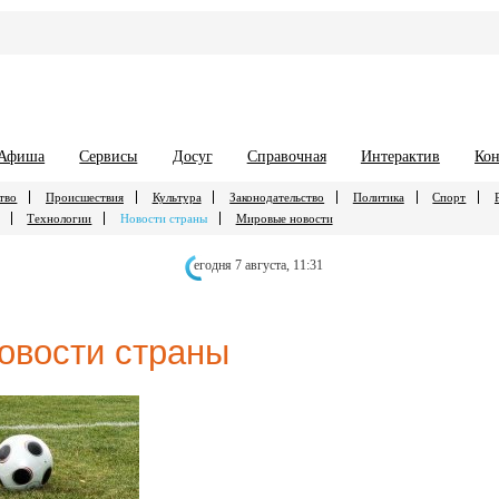
Афиша
Сервисы
Досуг
Справочная
Интерактив
Кон
тво
Происшествия
Культура
Законодательство
Политика
Спорт
Технологии
Новости страны
Мировые новости
егодня 7 августа,
11:31
овости страны