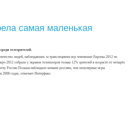
рела самая маленькая
реди телезрителей.
 количество людей, наблюдавших за трансляциями игр чемпионат Европы-2012 по
вро-2012 собрало у экранов телевизоров только 12% зрителей в возрасте от четырёх
встречу Россия-Польша наблюдало меньше россиян, чем популярные игры
и 2008 годах, отмечает Интерфакс.