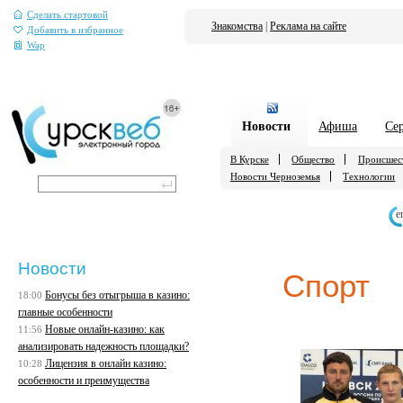
Сделать стартовой
Знакомства
|
Реклама на сайте
Добавить в избранное
Wap
Новости
Афиша
Се
В Курске
Общество
Происшес
Новости Черноземья
Технологии
е
Новости
Спорт
Бонусы без отыгрыша в казино:
18:00
главные особенности
Новые онлайн-казино: как
11:56
анализировать надежность площадки?
Лицензия в онлайн казино:
10:28
особенности и преимущества