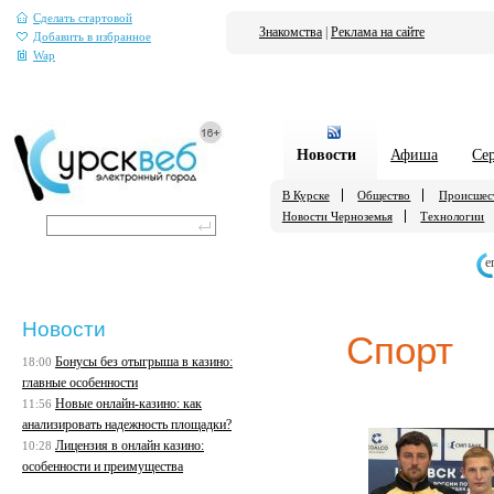
Сделать стартовой
Знакомства
|
Реклама на сайте
Добавить в избранное
Wap
Новости
Афиша
Се
В Курске
Общество
Происшес
Новости Черноземья
Технологии
е
Новости
Спорт
Бонусы без отыгрыша в казино:
18:00
главные особенности
Новые онлайн-казино: как
11:56
анализировать надежность площадки?
Лицензия в онлайн казино:
10:28
особенности и преимущества