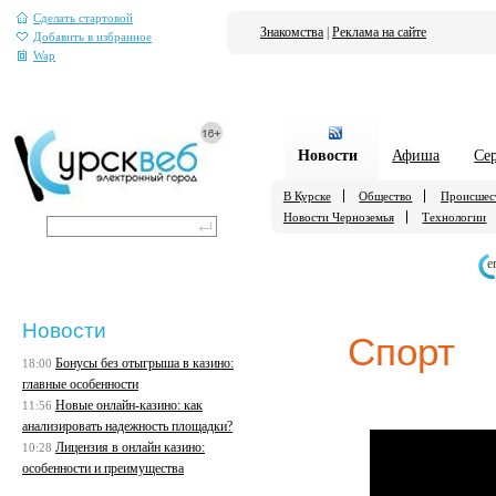
Сделать стартовой
Знакомства
|
Реклама на сайте
Добавить в избранное
Wap
Новости
Афиша
Се
В Курске
Общество
Происшес
Новости Черноземья
Технологии
е
Новости
Спорт
Бонусы без отыгрыша в казино:
18:00
главные особенности
Новые онлайн-казино: как
11:56
анализировать надежность площадки?
Лицензия в онлайн казино:
10:28
особенности и преимущества