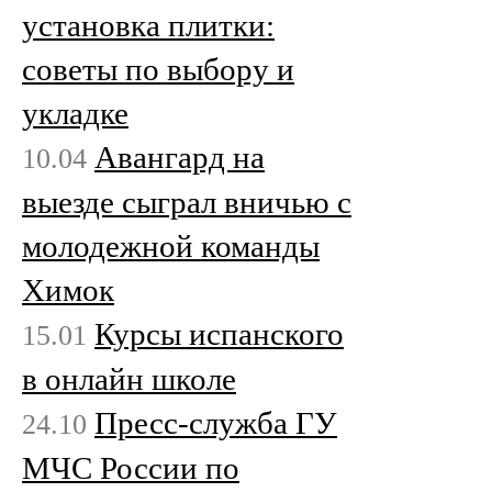
установка плитки:
советы по выбору и
укладке
Авангард на
10.04
выезде сыграл вничью с
молодежной команды
Химок
Курсы испанского
15.01
в онлайн школе
Пресс-служба ГУ
24.10
МЧС России по