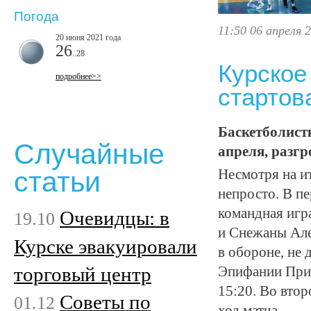
Погода
11:50 06 апреля 
20 июня 2021 года
26
..28
Курское
подробнее>>
стартов
Баскетболист
Случайные
апреля, разгр
статьи
Несмотря на ит
непросто. В пе
командная игр
Очевидцы: в
19.10
и Снежаны Але
Курске эвакуировали
в обороне, не
торговый центр
Эпифании Прин
15:20. Во вто
Советы по
01.12
ход матча.