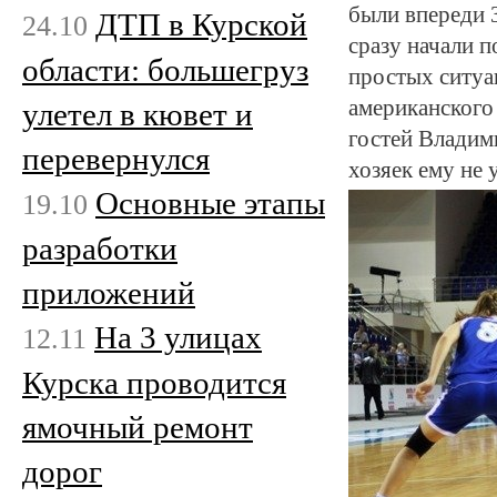
были впереди 
ДТП в Курской
24.10
сразу начали п
области: большегруз
простых ситуац
американского
улетел в кювет и
гостей Владим
перевернулся
хозяек ему не 
Основные этапы
19.10
разработки
приложений
На 3 улицах
12.11
Курска проводится
ямочный ремонт
дорог