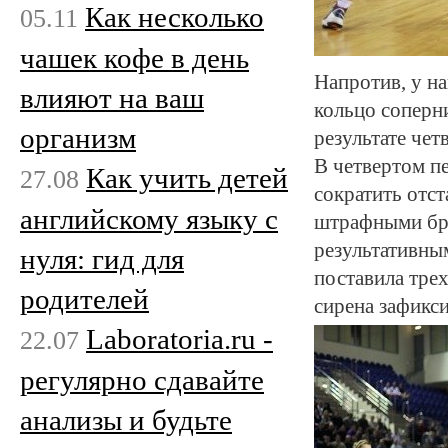
Как несколько
05.11
чашек кофе в день
Напротив, у на
влияют на ваш
кольцо соперн
организм
результате чет
В четвертом пе
Как учить детей
27.08
сократить отст
английскому языку с
штрафными бро
результативны
нуля: гид для
поставила тре
родителей
сирена зафикс
Laboratoria.ru -
22.07
регулярно сдавайте
анализы и будьте