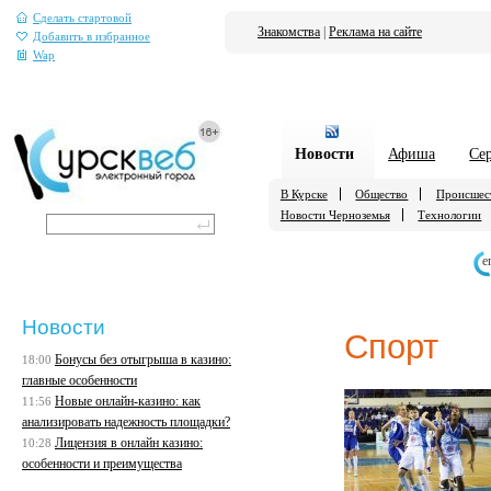
Сделать стартовой
Знакомства
|
Реклама на сайте
Добавить в избранное
Wap
Новости
Афиша
Се
В Курске
Общество
Происшес
Новости Черноземья
Технологии
е
Новости
Спорт
Бонусы без отыгрыша в казино:
18:00
главные особенности
Новые онлайн-казино: как
11:56
анализировать надежность площадки?
Лицензия в онлайн казино:
10:28
особенности и преимущества