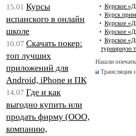
Курсы
15.01
Курское «Д
Курск прим
испанского в онлайн
Курское «Д
школе
Курское «Д
Курское «Д
Скачать покер:
10.07
турнирную т
топ лучших
Нашли опечатк
приложений для
Трансляция 
Android, iPhone и ПК
Где и как
14.07
выгодно купить или
продать фирму (ООО,
компанию,