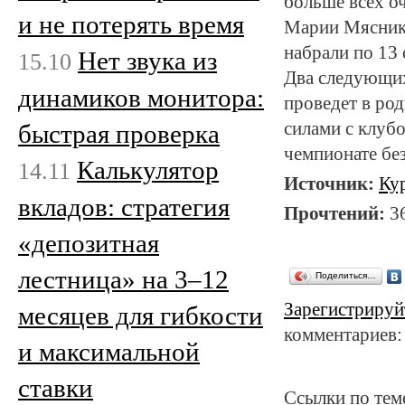
больше всех оч
и не потерять время
Марии Мяснико
набрали по 13 
Нет звука из
15.10
Два следующих
динамиков монитора:
проведет в ро
силами с клуб
быстрая проверка
чемпионате бе
Калькулятор
14.11
Источник:
Ку
вкладов: стратегия
Прочтений:
3
«депозитная
лестница» на 3–12
Поделиться…
Зарегистрируй
месяцев для гибкости
комментариев:
и максимальной
ставки
Ссылки по тем