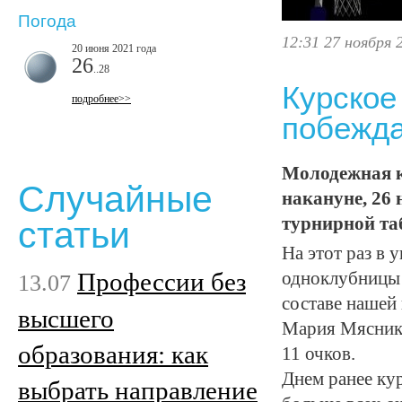
Погода
12:31 27 ноября 
20 июня 2021 года
26
..28
Курское
подробнее>>
побежда
Молодежная к
Случайные
накануне, 26 
турнирной та
статьи
На этот раз в
Профессии без
одноклубницы 
13.07
составе нашей 
высшего
Мария Мяснико
образования: как
11 очков.
Днем ранее кур
выбрать направление