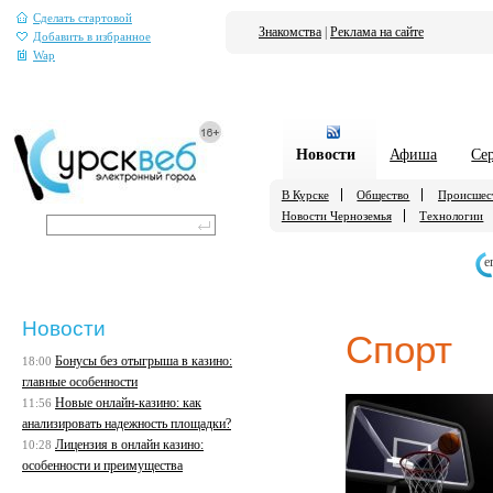
Сделать стартовой
Знакомства
|
Реклама на сайте
Добавить в избранное
Wap
Новости
Афиша
Се
В Курске
Общество
Происшес
Новости Черноземья
Технологии
е
Новости
Спорт
Бонусы без отыгрыша в казино:
18:00
главные особенности
Новые онлайн-казино: как
11:56
анализировать надежность площадки?
Лицензия в онлайн казино:
10:28
особенности и преимущества