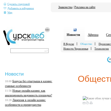
Сделать стартовой
Знакомства
|
Реклама на сайте
Добавить в избранное
Wap
Новости
Афиша
Се
В Курске
Общество
Происшес
Новости Черноземья
Технологии
е
Новости
Общест
Бонусы без отыгрыша в казино:
18:00
главные особенности
Новые онлайн-казино: как
11:56
анализировать надежность площадки?
Лицензия в онлайн казино:
10:28
особенности и преимущества