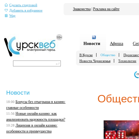
Сделать стартовой
Знакомства
|
Реклама на сайте
Добавить в избранное
Wap
Новости
Афиша
Се
В Курске
Общество
Происшес
Новости Черноземья
Технологии
е
Новости
Общест
Бонусы без отыгрыша в казино:
18:00
главные особенности
Новые онлайн-казино: как
11:56
анализировать надежность площадки?
Лицензия в онлайн казино:
10:28
особенности и преимущества