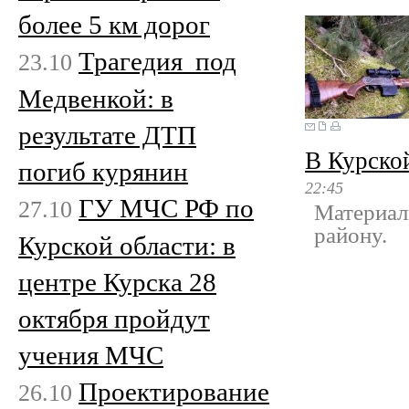
более 5 км дорог
Трагедия под
23.10
Медвенкой: в
результате ДТП
В Курско
погиб курянин
22:45
ГУ МЧС РФ по
27.10
Материал
району.
Курской области: в
центре Курска 28
октября пройдут
учения МЧС
Проектирование
26.10