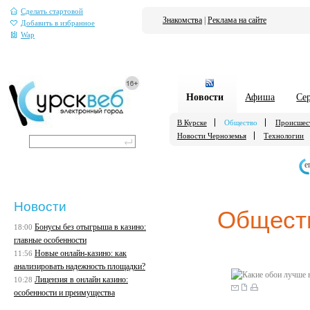
Сделать стартовой
Знакомства
|
Реклама на сайте
Добавить в избранное
Wap
Новости
Афиша
Се
В Курске
Общество
Происшес
Новости Черноземья
Технологии
е
Новости
Общест
Бонусы без отыгрыша в казино:
18:00
главные особенности
Новые онлайн-казино: как
11:56
анализировать надежность площадки?
Лицензия в онлайн казино:
10:28
особенности и преимущества