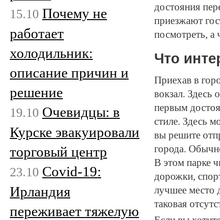
достояния пер
Почему не
15.10
приезжают гост
работает
посмотреть, а 
холодильник:
Что инте
описание причин и
Приехав в горо
решение
вокзал. Здесь 
первым достоя
Очевидцы: в
19.10
стиле. Здесь м
Курске эвакуировали
вы решите отп
города. Обычн
торговый центр
В этом парке 
Covid-19:
23.10
дорожки, спор
Ирландия
лучшее место д
таковая отсутс
переживает тяжелую
Если вы хотите