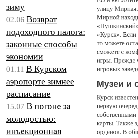
зиму
улицу Мирная.
Мирной находи
Возврат
02.06
«Пушкинский»,
подоходного налога:
«Курск». Если 
законные способы
то можете ост
сможете с ком
экономии
игры. Прежде 
В Курском
01.11
игровых завед
аэропорте зимнее
Музеи и
расписание
Курск известе
В погоне за
15.07
первую очеред
собственными 
молодостью:
карты. Также з
инъекционная
орденов. В общ