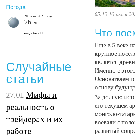
Погода
05:19 10 июля 20
20 июня 2021 года
26
..28
Что пос
подробнее>>
Еще в 5 веке 
крупное посел
является древн
Случайные
Именно с этог
статьи
Основателем г
основу будуще
Мифы и
27.01
За долгую ист
реальность о
его текущем а
монголо-татар
трейдерах и их
воевали с пол
работе
развитый совр