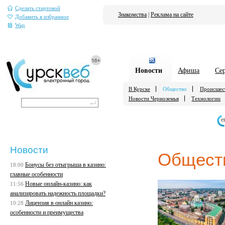
Сделать стартовой
Знакомства
|
Реклама на сайте
Добавить в избранное
Wap
Новости
Афиша
Се
В Курске
Общество
Происшес
Новости Черноземья
Технологии
е
Новости
Общест
Бонусы без отыгрыша в казино:
18:00
главные особенности
Новые онлайн-казино: как
11:56
анализировать надежность площадки?
Лицензия в онлайн казино:
10:28
особенности и преимущества