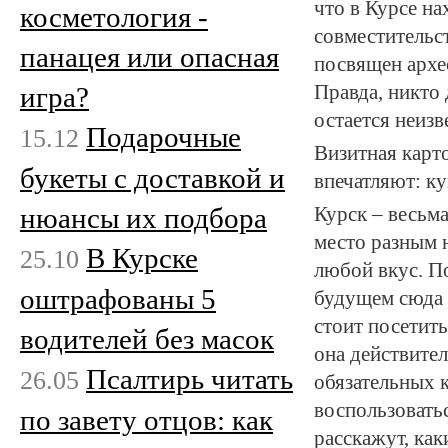
что в Курсе на
косметология -
совместительс
панацея или опасная
посвящен архео
игра?
Правда, никто 
остается неиз
Подарочные
15.12
Визитная карт
букеты с доставкой и
впечатляют: ку
нюансы их подбора
Курск – весьм
место разным 
В Курске
25.10
любой вкус. По
оштрафованы 5
будущем сюда 
стоит посетить
водителей без масок
она действите
Псалтирь читать
26.05
обязательных 
воспользовать
по завету отцов: как
расскажут, как