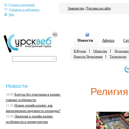
Сделать стартовой
Знакомства
|
Реклама на сайте
Добавить в избранное
Wap
Новости
Афиша
Се
В Курске
Общество
Происшес
Новости Черноземья
Технологии
е
Новости
Религия
Бонусы без отыгрыша в казино:
18:00
главные особенности
Новые онлайн-казино: как
11:56
анализировать надежность площадки?
Лицензия в онлайн казино:
10:28
особенности и преимущества