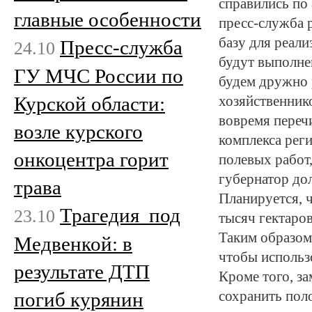
справились по
главные особенности
пресс-служба 
базу для реали
Пресс-служба
24.10
будут выполнен
ГУ МЧС России по
будем дружно р
Курской области:
хозяйственнико
вовремя переч
возле курского
комплекса реги
онкоцентра горит
полевых работ,
губернатор до
трава
Планируется, ч
Трагедия под
23.10
тысяч гектаров
Таким образом
Медвенкой: в
чтобы использ
результате ДТП
Кроме того, за
погиб курянин
сохранить пол