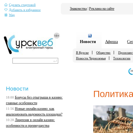
Сделать стартовой
Знакомства
|
Реклама на сайте
Добавить в избранное
Wap
Новости
Афиша
Се
В Курске
Общество
Происшес
Новости Черноземья
Технологии
е
Новости
Политик
Бонусы без отыгрыша в казино:
18:00
главные особенности
Новые онлайн-казино: как
11:56
анализировать надежность площадки?
Лицензия в онлайн казино:
10:28
особенности и преимущества