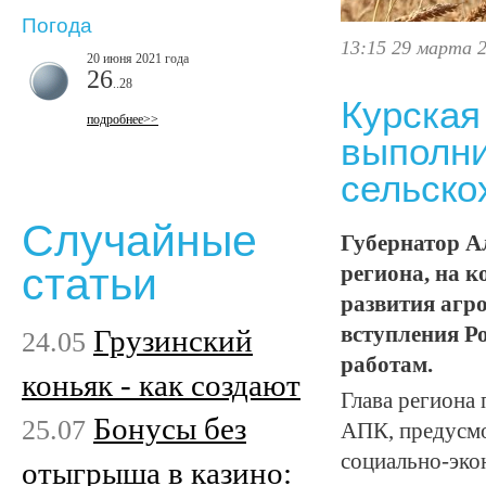
Погода
13:15 29 марта 
20 июня 2021 года
26
..28
Курская
подробнее>>
выполни
сельско
Случайные
Губернатор А
статьи
региона, на 
развития агр
вступления Р
Грузинский
24.05
работам.
коньяк - как создают
Глава региона
Бонусы без
25.07
АПК, предусм
социально-эко
отыгрыша в казино: