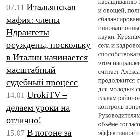
наращиванию о
Итальянская
07.11
и овощей, пол
мафия: члены
сбалансирован
инновационных
Ндрангеты
науки. Куряна
осуждены, поскольку
села и кадров
способствоват
в Италии начинается
этом направлен
масштабный
считает Алекс
продолжится с
судебный процесс
для молодых с
UrokiTV –
14.01
главам районов
делаем уроки на
контроль вопр
Руководителям
отлично!
объёме соглас
В погоне за
15.07
эффективное и