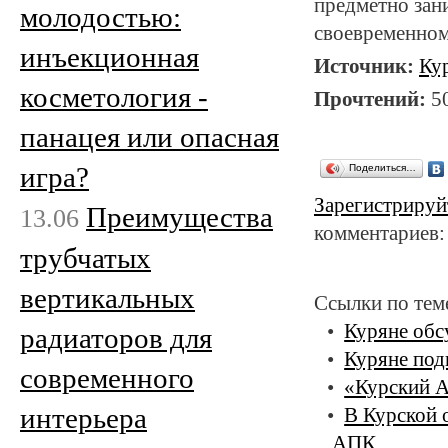
предметно зан
молодостью:
своевременном
инъекционная
Источник:
Ку
косметология -
Прочтений:
5
панацея или опасная
игра?
Поделиться…
Зарегистрируй
Преимущества
13.06
комментариев:
трубчатых
вертикальных
Ссылки по тем
Куряне обс
радиаторов для
Куряне под
современного
«Курский А
интерьера
В Курской 
АПК