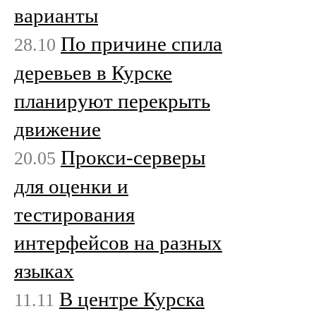
варианты
По причине спила
28.10
деревьев в Курске
планируют перекрыть
движение
Прокси-серверы
20.05
для оценки и
тестирования
интерфейсов на разных
языках
В центре Курска
11.11