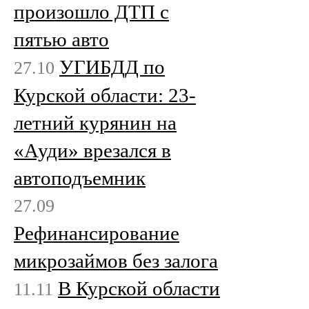
произошло ДТП с
пятью авто
УГИБДД по
27.10
Курской области: 23-
летний курянин на
«Ауди» врезался в
автоподъемник
27.09
Рефинансирование
микрозаймов без залога
В Курской области
11.11