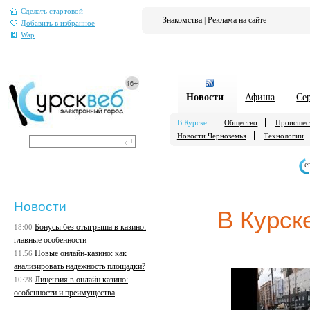
Сделать стартовой
Знакомства
|
Реклама на сайте
Добавить в избранное
Wap
Новости
Афиша
Се
В Курске
Общество
Происшес
Новости Черноземья
Технологии
е
Новости
В Курск
Бонусы без отыгрыша в казино:
18:00
главные особенности
Новые онлайн-казино: как
11:56
анализировать надежность площадки?
Лицензия в онлайн казино:
10:28
особенности и преимущества