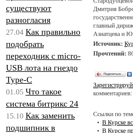
Стародубцевой
существуют
Дмитрия Бобро
государственн
разногласия
главный дириж
Как правильно
27.04
Азиатцева и Ю
подобрать
Источник:
Ку
Прочтений:
8
переходник с micro-
USB лота на гнездо
Поделиться…
Type-C
Зарегистрируй
Что такое
01.05
комментариев:
система битрикс 24
Как заменить
Ссылки по тем
15.10
В Курске в
подшипник в
В Курске п