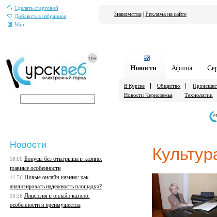
Сделать стартовой
Знакомства
|
Реклама на сайте
Добавить в избранное
Wap
Новости
Афиша
Се
В Курске
Общество
Происшес
Новости Черноземья
Технологии
е
Новости
Культур
Бонусы без отыгрыша в казино:
18:00
главные особенности
Новые онлайн-казино: как
11:56
анализировать надежность площадки?
Лицензия в онлайн казино:
10:28
особенности и преимущества