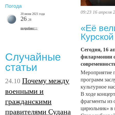
Погода
09:23 16 апреля 
20 июня 2021 года
26
..28
«Её вел
подробнее>>
Курско
Сегодня, 16 а
Случайные
филармонии с
современност
статьи
Мероприятие п
Почему между
программ зас
24.10
культурное нас
военными и
В ходе концер
гражданскими
фрагменты из 
цирюльник» в 
правителями Судана