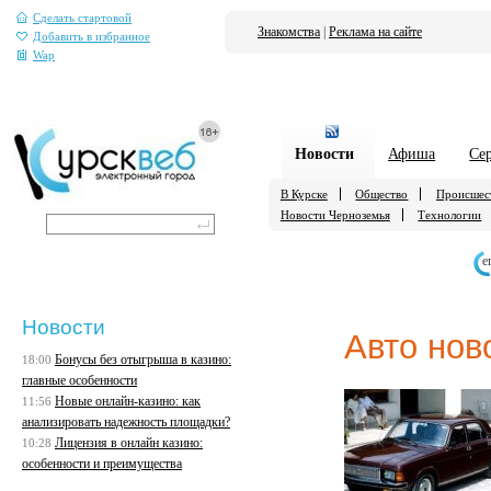
Сделать стартовой
Знакомства
|
Реклама на сайте
Добавить в избранное
Wap
Новости
Афиша
Се
В Курске
Общество
Происшес
Новости Черноземья
Технологии
е
Новости
Авто нов
Бонусы без отыгрыша в казино:
18:00
главные особенности
Новые онлайн-казино: как
11:56
анализировать надежность площадки?
Лицензия в онлайн казино:
10:28
особенности и преимущества