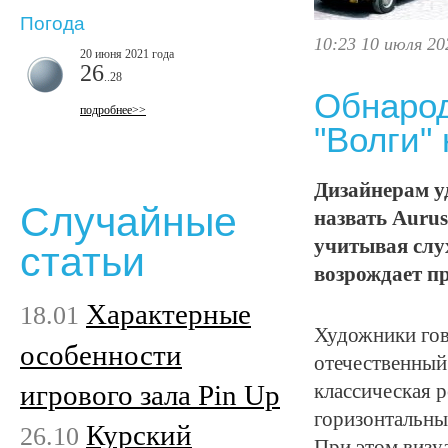
Погода
10:23 10 июля 20
20 июня 2021 года
26
..28
Обнарод
подробнее>>
"Волги" 
Дизайнерам уд
Случайные
назвать Aurus
учитывая слух
статьи
возрождает п
Характерные
18.01
Художники гов
особенности
отечественный 
игрового зала Pin Up
классическая 
горизонтальн
Курский
26.10
При этом визуа