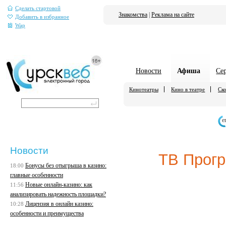
Сделать стартовой
Знакомства
|
Реклама на сайте
Добавить в избранное
Wap
Новости
Афиша
Се
Кинотеатры
Кино в театре
Ско
е
Новости
ТВ Прог
Бонусы без отыгрыша в казино:
18:00
главные особенности
Новые онлайн-казино: как
11:56
анализировать надежность площадки?
Лицензия в онлайн казино:
10:28
особенности и преимущества