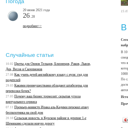
Погода
20 июня 2021 года
15:0
26
..28
В
подробнее>>
Сего
набр
В 10
Случайные статьи
спец
что 
Цветы для Овнов Тельцов, Близнецов, Раков, Львов,
10.02
кото
Дев, Весов и Скорпионов
1000
Как учить детей английскому языку с нуля: гид для
27.08
По с
родителей
дост
Какими преимуществами обладают штабелеры для
29.03
авто
перевозки бочек?
Почему ваш бизнес тормозит: скрытая угроза
27.05
Ист
виртуального сервиса
Про
Премьер-министр Ирака аль-Кадими пережил атаку
07.11
беспилотника на свой дом
Сельская новость: в Курском районе в деревне 1-е
20.10
Шемякино сделали новую дорогу