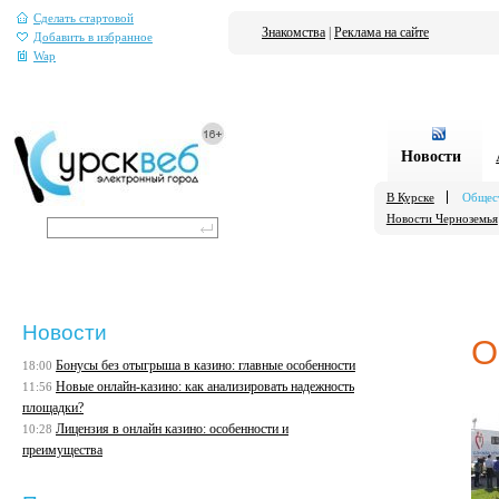
Сделать стартовой
Знакомства
|
Реклама на сайте
Добавить в избранное
Wap
Новости
В Курске
Общес
Новости Черноземья
Новости
О
Бонусы без отыгрыша в казино: главные особенности
18:00
Новые онлайн-казино: как анализировать надежность
11:56
площадки?
Лицензия в онлайн казино: особенности и
10:28
преимущества