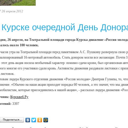
7 26 апреля 2012
 Курске очередной День Донор
дня, 26 апреля, на Театральной площади города Курска движение «Россия молод
алось около 100 человек.
 часов утра на Театральной площади перед памятником А.С. Пушкину развернула свою 
иализированный 16-метровый автомобиль. Стать донором могли все желающие. Почти 10
в этот день акция носила необычный характер: помимо сдачи крови, был организован авт
рого многие его участники сдали кровь. Активисты движения раздавали листовки с приз
 листовок.
ловам лидера Курского отделения движения «Россия молодая» Дмитрия Гулиева, то, что
ижение. «Обычно на наши акции приходит порядка 60 человек, а это значит, что мы дви
мобилистам, которые присоединились к нашей акции», - рассказал лидера движения «Ро
очник:
Курсквеб.Ру
чтений:
3397
Поделиться…