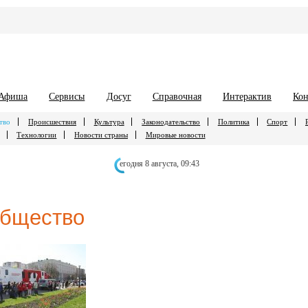
Афиша
Сервисы
Досуг
Справочная
Интерактив
Кон
тво
Происшествия
Культура
Законодательство
Политика
Спорт
Технологии
Новости страны
Мировые новости
егодня 8 августа,
09:43
бщество