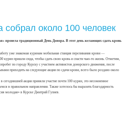
а собрал около 100 человек
ая» провела традиционный День Донора. В этот день желающих сдать кровь
работу уже знакомая курянам мобильная станция переливания крови —
0 курян пришли сюда, чтобы сдать свою кровь и спасти чью-то жизнь. Отметим,
опробег по городу Курску с участием активистов донорского движения, после
ывами приходить на следующие акции по сдачи крови, всего было роздано около
 в сегодняшней акции приняли участие почти 100 курян, это несомненное
жемся в правильном направлении. Также хотелось бы выразить благодарность
ссия молодая» в Курске Дмитрий Гулиев.