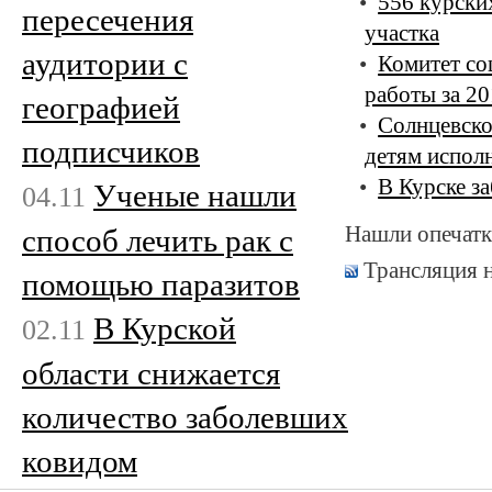
556 курски
пересечения
участка
аудитории с
Комитет со
работы за 20
географией
Солнцевско
подписчиков
детям исполн
В Курске з
Ученые нашли
04.11
Нашли опечатк
способ лечить рак с
Трансляция 
помощью паразитов
В Курской
02.11
области снижается
количество заболевших
ковидом