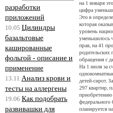
на 1 января эт
разработки
цифра уменьши
приложений
Это в определ
которая оказы
Цилиндры
10.05
уровень нацио
базальтовые
уменьшилось ч
прав, на 41 пр
кашированные
родительских п
фольгой - описание и
обращения с д
применение
На 1 июля за 
однокомнатные
Анализ крови и
13.11
детей-сирот. 
тесты на аллергены
297 квартир, 
приобретению е
Как подобрать
19.06
федерального 
развивашки для
планируется на