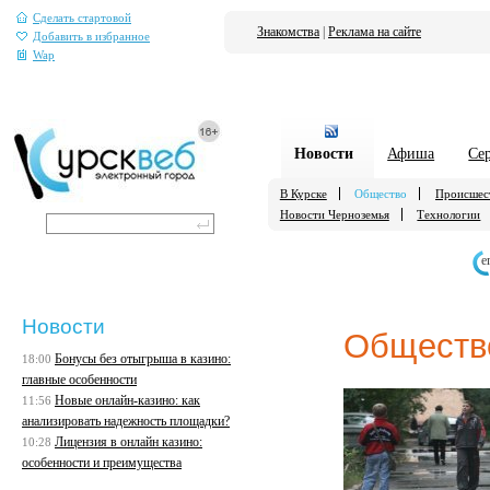
Сделать стартовой
Знакомства
|
Реклама на сайте
Добавить в избранное
Wap
Новости
Афиша
Се
В Курске
Общество
Происшес
Новости Черноземья
Технологии
е
Новости
Обществ
Бонусы без отыгрыша в казино:
18:00
главные особенности
Новые онлайн-казино: как
11:56
анализировать надежность площадки?
Лицензия в онлайн казино:
10:28
особенности и преимущества