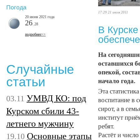
Погода
17:29 21 июля 2011
20 июня 2021 года
26
..28
В Курске
подробнее>>
обеспеч
На сегодняшни
оставшихся бе
Случайные
опекой, соста
статьи
начало года.
Эта статистика
УМВД КО: под
03.11
воспитание в 
сирот, а в сем
Курском сбили 43-
институт приё
летнего мужчину
ребят.
Основные этапы
19.10
Растёт и числ