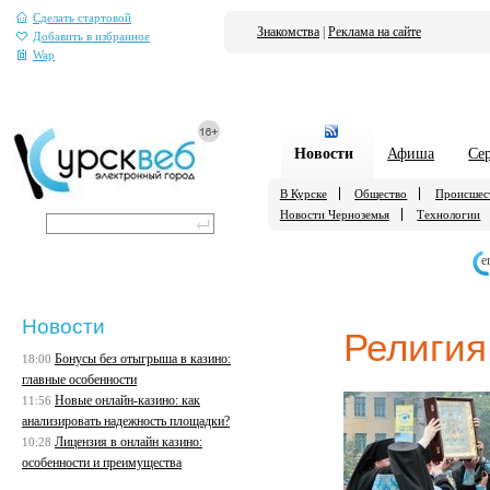
Сделать стартовой
Знакомства
|
Реклама на сайте
Добавить в избранное
Wap
Новости
Афиша
Се
В Курске
Общество
Происшес
Новости Черноземья
Технологии
е
Новости
Религия
Бонусы без отыгрыша в казино:
18:00
главные особенности
Новые онлайн-казино: как
11:56
анализировать надежность площадки?
Лицензия в онлайн казино:
10:28
особенности и преимущества