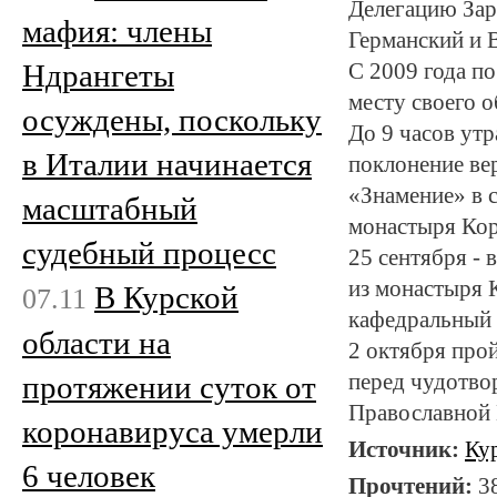
Делегацию Зар
мафия: члены
Германский и 
Ндрангеты
С 2009 года п
месту своего 
осуждены, поскольку
До 9 часов утр
в Италии начинается
поклонение в
«Знамение» в 
масштабный
монастыря Кор
судебный процесс
25 сентября - 
из монастыря 
В Курской
07.11
кафедральный с
области на
2 октября про
протяжении суток от
перед чудотво
Православной 
коронавируса умерли
Источник:
Ку
6 человек
Прочтений:
3