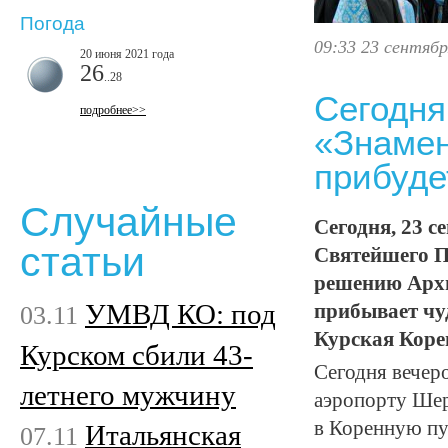
Погода
09:33 23 сентябр
20 июня 2021 года
26
..28
Сегодня
подробнее>>
«Знамен
прибуде
Случайные
Сегодня, 23 с
статьи
Святейшего П
решению Архи
УМВД КО: под
03.11
прибывает чу
Курская Коре
Курском сбили 43-
Сегодня вечеро
летнего мужчину
аэропорту Шер
в Коренную пус
Итальянская
07.11