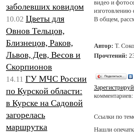
видео и фотос
заболевших ковидом
изготовлению 
Цветы для
10.02
В общем, рассм
Овнов Тельцов,
Близнецов, Раков,
Автор:
Т. Сок
Львов, Дев, Весов и
Прочтений:
2
Скорпионов
ГУ МЧС России
14.11
Поделиться…
Зарегистрируй
по Курской области:
комментариев:
в Курске на Садовой
загорелась
Ссылки по тем
маршрутка
Нашли опечатк