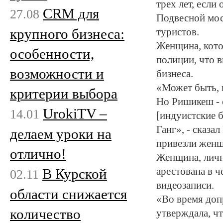
трех лет, если
CRM для
27.08
Подвесной мост
крупного бизнеса:
туристов.
Женщина, кото
особенности,
полиции, что 
возможности и
бизнеса.
«Может быть, 
критерии выбора
Но Ришикеш - с
UrokiTV –
14.01
[индуистские б
Ганг», - сказа
делаем уроки на
привезли женщ
отлично!
Женщина, личн
В Курской
арестована в 
02.11
видеозаписи.
области снижается
«Во время допр
количество
утверждала, чт