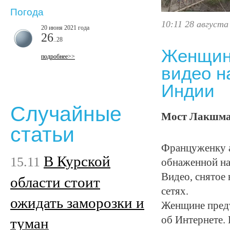
Погода
10:11 28 августа
20 июня 2021 года
26
..28
Женщина
подробнее>>
видео н
Индии
Случайные
Мост Лакшман
статьи
Француженку ар
В Курской
15.11
обнаженной на
Видео, снятое
области стоит
сетях.
ожидать заморозки и
Женщине предъ
об Интернете.
туман