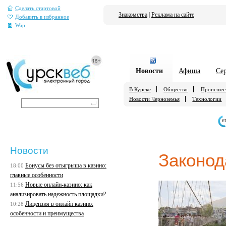
Сделать стартовой
Знакомства
|
Реклама на сайте
Добавить в избранное
Wap
Новости
Афиша
Се
В Курске
Общество
Происшес
Новости Черноземья
Технологии
е
Новости
Законод
Бонусы без отыгрыша в казино:
18:00
главные особенности
Новые онлайн-казино: как
11:56
анализировать надежность площадки?
Лицензия в онлайн казино:
10:28
особенности и преимущества