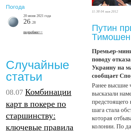
Погода
11:38 04 мая 2012
20 июня 2021 года
26
..28
Путин пр
подробнее>>
Тимошен
Премьер-мини
поводу отказа
Случайные
Украину на м
статьи
сообщает Спо
Ранее высшие 
Комбинации
08.07
высказали наме
предстоящего 
карт в покере по
шага стала об
старшинству:
которая отбыв
ключевые правила
колонии. По д