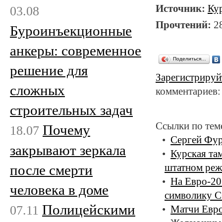
Источник:
Ку
03.08
Прочтений:
2
Буроинъекционные
анкеры: современное
Поделиться…
решение для
Зарегистрируй
сложных
комментариев:
строительных задач
Ссылки по тем
Почему
18.07
Сергей Фур
закрывают зеркала
Курская та
после смерти
штатном ре
На Евро-20
человека в доме
символику 
Полицейскими
07.11
Матчи Евро