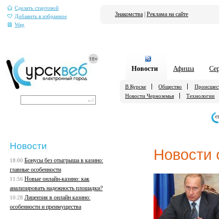
Сделать стартовой
Знакомства
|
Реклама на сайте
Добавить в избранное
Wap
Новости
Афиша
Се
В Курске
Общество
Происшес
Новости Черноземья
Технологии
е
Новости
Новости 
Бонусы без отыгрыша в казино:
18:00
главные особенности
Новые онлайн-казино: как
11:56
анализировать надежность площадки?
Лицензия в онлайн казино:
10:28
особенности и преимущества