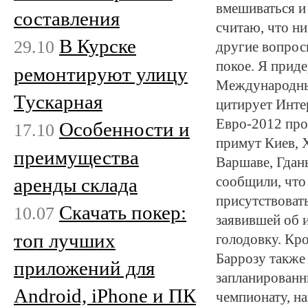
вмешиваться и
составления
считаю, что ни
В Курске
29.10
другие вопрос
покое. Я прид
ремонтируют улицу
Международным
Тускарная
цитирует Инте
Евро-2012 про
Особенности и
17.10
примут Киев, 
преимущества
Варшаве, Гдан
аренды склада
сообщили, что 
присутствоват
Скачать покер:
10.07
заявившей об 
топ лучших
голодовку. Кр
Баррозу также 
приложений для
запланированн
Android, iPhone и ПК
чемпионату, н