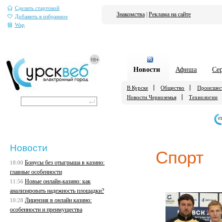
Сделать стартовой
Знакомства
|
Реклама на сайте
Добавить в избранное
Wap
Новости
Афиша
Се
В Курске
Общество
Происшес
Новости Черноземья
Технологии
е
Новости
Спорт
Бонусы без отыгрыша в казино:
18:00
главные особенности
Новые онлайн-казино: как
11:56
анализировать надежность площадки?
Лицензия в онлайн казино:
10:28
особенности и преимущества