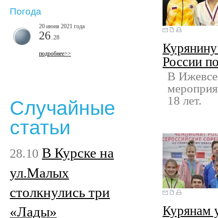
Погода
20 июня 2021 года
26
..28
Курянину 
подробнее>>
России п
В Ижевсе
мероприя
18 лет.
Случайные
статьи
В Курске на
28.10
ул.Малых
столкнулись три
Курянам у
«Лады»