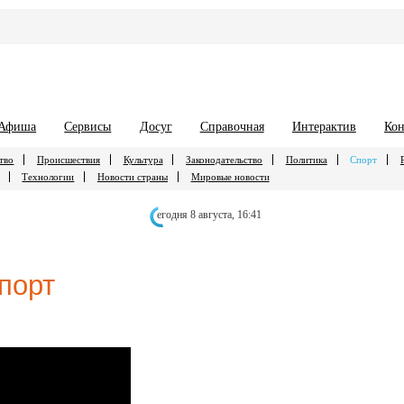
Афиша
Сервисы
Досуг
Справочная
Интерактив
Кон
тво
Происшествия
Культура
Законодательство
Политика
Спорт
Технологии
Новости страны
Мировые новости
егодня 8 августа,
16:41
порт