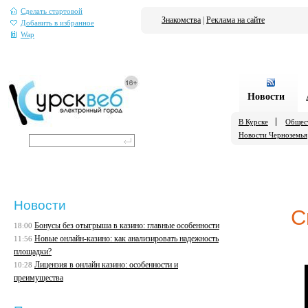
Сделать стартовой
Знакомства
|
Реклама на сайте
Добавить в избранное
Wap
Новости
В Курске
Общес
Новости Черноземья
Новости
С
Бонусы без отыгрыша в казино: главные особенности
18:00
Новые онлайн-казино: как анализировать надежность
11:56
площадки?
Лицензия в онлайн казино: особенности и
10:28
преимущества