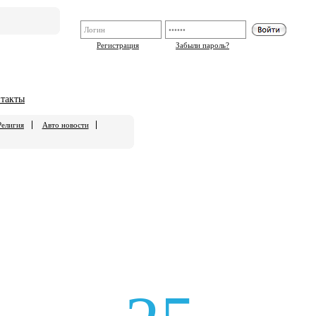
Регистрация
Забыли пароль?
такты
Религия
Авто новости