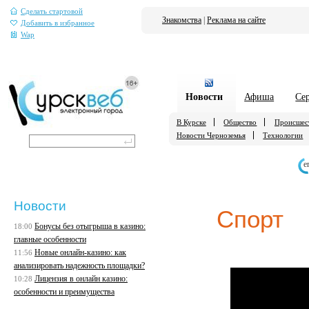
Сделать стартовой
Знакомства
|
Реклама на сайте
Добавить в избранное
Wap
Новости
Афиша
Се
В Курске
Общество
Происшес
Новости Черноземья
Технологии
е
Новости
Спорт
Бонусы без отыгрыша в казино:
18:00
главные особенности
Новые онлайн-казино: как
11:56
анализировать надежность площадки?
Лицензия в онлайн казино:
10:28
особенности и преимущества