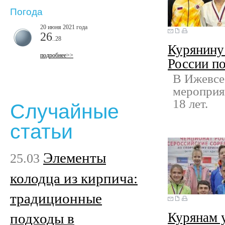
Погода
20 июня 2021 года
26
..28
Курянину 
подробнее>>
России п
В Ижевсе
мероприя
18 лет.
Случайные
статьи
Элементы
25.03
колодца из кирпича:
традиционные
Курянам у
подходы в