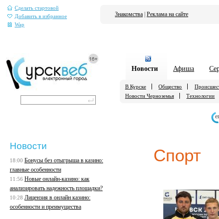
Сделать стартовой
Знакомства
|
Реклама на сайте
Добавить в избранное
Wap
Новости
Афиша
Се
В Курске
Общество
Происшес
Новости Черноземья
Технологии
е
Новости
Спорт
Бонусы без отыгрыша в казино:
18:00
главные особенности
Новые онлайн-казино: как
11:56
анализировать надежность площадки?
Лицензия в онлайн казино:
10:28
особенности и преимущества