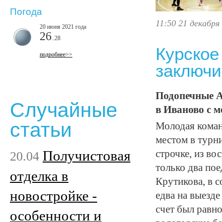
Погода
11:50 21 декабря
20 июня 2021 года
26
..28
Курское
подробнее>>
заключи
Подопечные А
Случайные
в Иваново с м
статьи
Молодая коман
местом в турн
Получистовая
строчке, из во
20.04
только два по
отделка в
Крутикова, в 
новостройке -
едва на выезд
счет был равн
особенности и