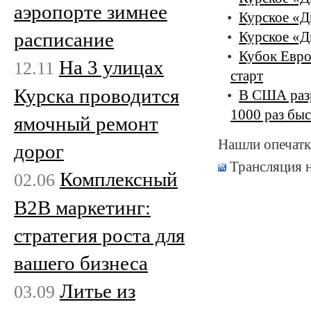
аэропорте зимнее
Курское «Д
расписание
Курское «Д
Кубок Евр
На 3 улицах
12.11
старт
Курска проводится
В США разр
1000 раз бы
ямочный ремонт
Нашли опечатк
дорог
Трансляция 
Комплексный
02.06
B2B маркетинг:
стратегия роста для
вашего бизнеса
Литье из
03.09