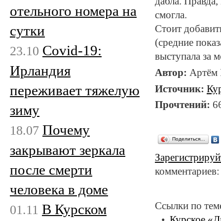
дабла. Правда,
отельного номера на
смогла.
сутки
Стоит добавит
(средние показ
Covid-19:
23.10
выступала за 
Ирландия
Автор:
Артём
переживает тяжелую
Источник:
Ку
Прочтений:
6
зиму
Почему
18.07
Поделиться…
закрывают зеркала
Зарегистрируй
после смерти
комментариев:
человека в доме
Ссылки по тем
В Курском
01.11
Курское «Д