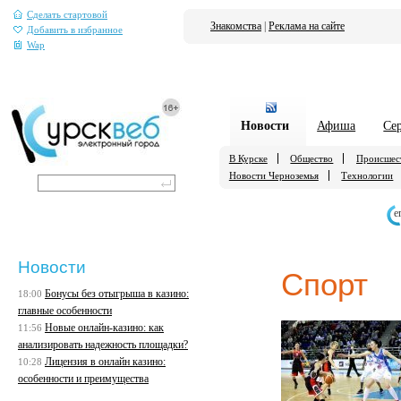
Сделать стартовой
Знакомства
|
Реклама на сайте
Добавить в избранное
Wap
Новости
Афиша
Се
В Курске
Общество
Происшес
Новости Черноземья
Технологии
е
Новости
Спорт
Бонусы без отыгрыша в казино:
18:00
главные особенности
Новые онлайн-казино: как
11:56
анализировать надежность площадки?
Лицензия в онлайн казино:
10:28
особенности и преимущества