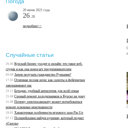
Погода
20 июня 2021 года
26
..28
подробнее>>
Случайные статьи
Курский бизнес уходит в онлайн: что такое веб-
26.06
студия и как она помогает предпринимателям
Зачем получать гражданство Румынии?
09.08
Огненная поэзия ночи: как салюты и фейерверки
17.05
завораживают нас
Бетадин- удобный антисептик для всей семьи
23.11
Сроный ремонт холодильников в Курске на дому
25.08
Почему электросамокату может потребоваться
31.08
ремонт основные неисправности
Характерные особенности игрового зала Pin Up
18.01
Полицейскими найден курянин, который поджег
07.11
«Газель»