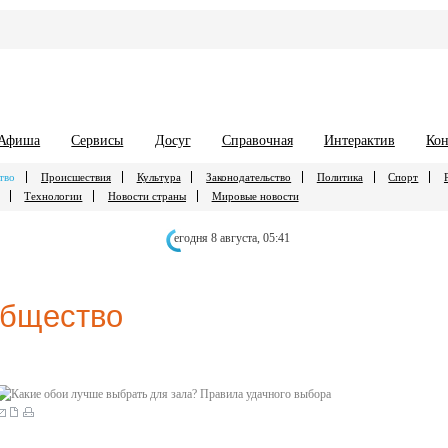
Афиша
Сервисы
Досуг
Справочная
Интерактив
Кон
тво
Происшествия
Культура
Законодательство
Политика
Спорт
Технологии
Новости страны
Мировые новости
егодня 8 августа,
05:41
бщество