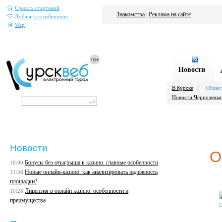
Сделать стартовой
Знакомства
|
Реклама на сайте
Добавить в избранное
Wap
Новости
В Курске
Общес
Новости Черноземья
Новости
О
Бонусы без отыгрыша в казино: главные особенности
18:00
Новые онлайн-казино: как анализировать надежность
11:56
площадки?
Лицензия в онлайн казино: особенности и
10:28
преимущества