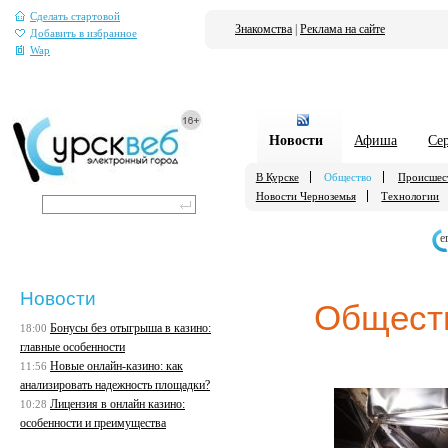
Сделать стартовой
Знакомства
|
Реклама на сайте
Добавить в избранное
Wap
Новости
Афиша
Се
В Курске
Общество
Происшес
Новости Черноземья
Технологии
е
Новости
Общест
Бонусы без отыгрыша в казино:
18:00
главные особенности
Новые онлайн-казино: как
11:56
анализировать надежность площадки?
Лицензия в онлайн казино:
10:28
особенности и преимущества