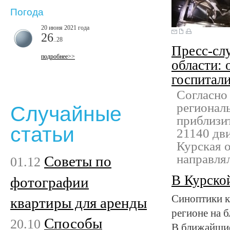
Погода
20 июня 2021 года
26
..28
Пресс-сл
подробнее>>
области: 
госпитал
Согласно
регионал
Случайные
приблизи
статьи
21140 дв
Курская о
направля
Советы по
01.12
В Курской
фотографии
Синоптики к
квартиры для аренды
регионе на 
Способы
20.10
В ближайшие