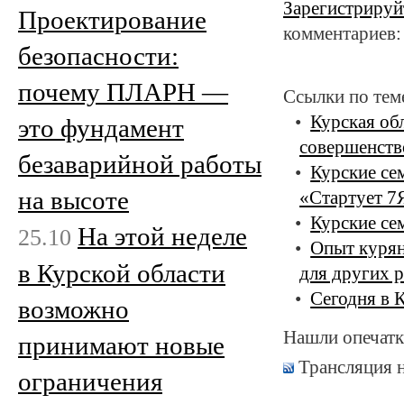
Зарегистрируй
Проектирование
комментариев:
безопасности:
почему ПЛАРН —
Ссылки по тем
Курская об
это фундамент
совершенств
безаварийной работы
Курские се
на высоте
«Стартует 7
Курские се
На этой неделе
25.10
Опыт курян
в Курской области
для других 
Сегодня в 
возможно
Нашли опечатк
принимают новые
Трансляция 
ограничения