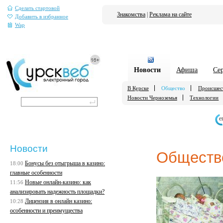
Сделать стартовой
Знакомства
|
Реклама на сайте
Добавить в избранное
Wap
Новости
Афиша
Се
В Курске
Общество
Происшес
Новости Черноземья
Технологии
е
Новости
Обществ
Бонусы без отыгрыша в казино:
18:00
главные особенности
Новые онлайн-казино: как
11:56
анализировать надежность площадки?
Лицензия в онлайн казино:
10:28
особенности и преимущества