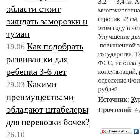
3,2 — 3,4 кг. 
области стоит
многочисленна
(против 52 см.
ожидать заморозки и
этом году в че
туман
Улучшение дем
Как подобрать
19.06
повышенной за
государства. Т
развивашки для
ФСС, на оплат
ребенка 3-6 лет
консультаций,
отделение Фон
Какими
29.03
рублей.
преимуществами
Источник:
Ку
обладают штабелеры
Прочтений:
4
для перевозки бочек?
Поделиться…
26.10