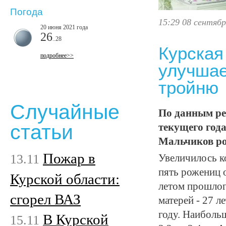
Погода
15:29 08 сентябр
20 июня 2021 года
26
..28
Курская
подробнее>>
улучшае
тройню
Случайные
По данным ре
статьи
текущего год
Мальчиков род
Пожар в
13.11
Увеличилось к
пять рожениц 
Курской области:
летом прошлог
сгорел ВАЗ
матерей - 27 л
году. Наиболь
В Курской
15.11