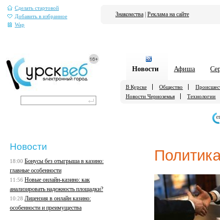
Сделать стартовой
Знакомства
|
Реклама на сайте
Добавить в избранное
Wap
Новости
Афиша
Се
В Курске
Общество
Происшес
Новости Черноземья
Технологии
е
Новости
Политик
Бонусы без отыгрыша в казино:
18:00
главные особенности
Новые онлайн-казино: как
11:56
анализировать надежность площадки?
Лицензия в онлайн казино:
10:28
особенности и преимущества