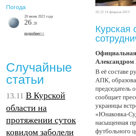
Погода
16:22 14 февраля 2013
20 июня 2021 года
26
..28
Курская 
подробнее>>
сотрудни
Официальная 
Александром 
Случайные
В её составе 
статьи
АПК, образова
председатель 
В Курской
13.11
сообщает прес
украинцы встр
области на
«Юнаковка-Суд
протяжении суток
насыщенная пр
ковидом заболели
футбольного ц