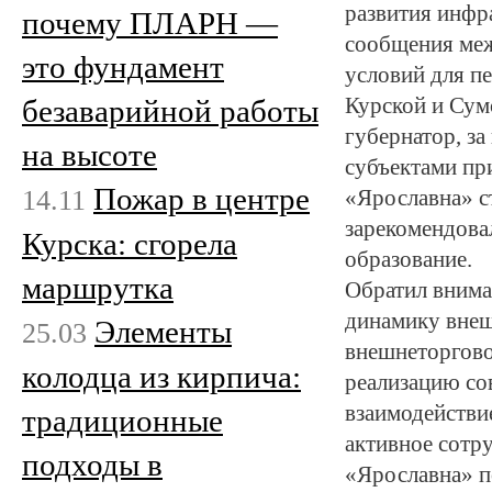
развития инфр
почему ПЛАРН —
сообщения меж
это фундамент
условий для п
безаварийной работы
Курской и Сумс
губернатор, з
на высоте
субъектами при
Пожар в центре
14.11
«Ярославна» с
зарекомендова
Курска: сгорела
образование.
маршрутка
Обратил внима
динамику внеш
Элементы
25.03
внешнеторгово
колодца из кирпича:
реализацию со
взаимодействи
традиционные
активное сотр
подходы в
«Ярославна» п