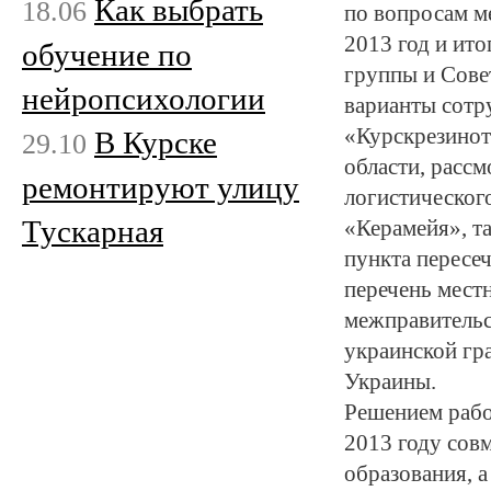
Как выбрать
18.06
по вопросам м
2013 год и ит
обучение по
группы и Сове
нейропсихологии
варианты сотр
«Курскрезинот
В Курске
29.10
области, расс
ремонтируют улицу
логистическо
Тускарная
«Керамейя», т
пункта пересе
перечень мест
межправительс
украинской гр
Украины.
Решением рабо
2013 году сов
образования, 