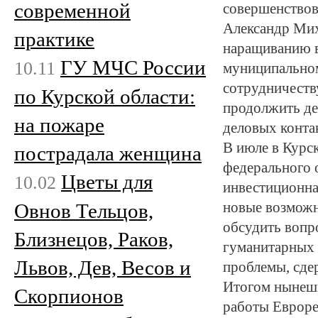
современной
совершенствов
Александр Мих
практике
наращиванию в
ГУ МЧС России
10.11
муниципальном
сотрудничеств
по Курской области:
продолжить де
на пожаре
деловых конта
В июле в Курс
пострадала женщина
федерального 
Цветы для
10.02
инвестиционна
Овнов Тельцов,
новые возможн
обсудить вопр
Близнецов, Раков,
гуманитарных 
Львов, Дев, Весов и
проблемы, сде
Итогом нынешн
Скорпионов
работы Евроре