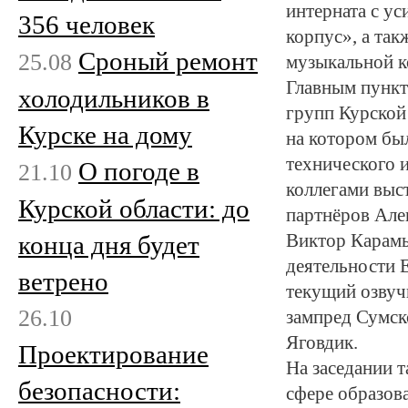
интерната с у
356 человек
корпус», а так
Сроный ремонт
25.08
музыкальной к
Главным пункт
холодильников в
групп Курской
Курске на дому
на котором бы
технического и
О погоде в
21.10
коллегами выс
Курской области: до
партнёров Але
конца дня будет
Виктор Карамы
деятельности 
ветрено
текущий озвуч
26.10
зампред Сумск
Яговдик.
Проектирование
На заседании 
безопасности:
сфере образов