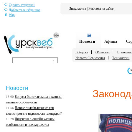
Сделать стартовой
Знакомства
|
Реклама на сайте
Добавить в избранное
Wap
Новости
Афиша
Се
В Курске
Общество
Происшес
Новости Черноземья
Технологии
е
Новости
Законод
Бонусы без отыгрыша в казино:
18:00
главные особенности
Новые онлайн-казино: как
11:56
анализировать надежность площадки?
Лицензия в онлайн казино:
10:28
особенности и преимущества