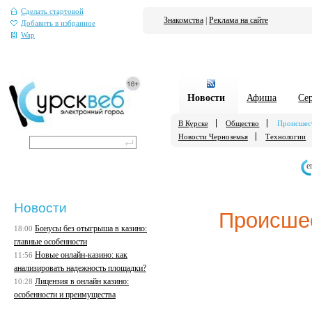
Сделать стартовой
Знакомства
|
Реклама на сайте
Добавить в избранное
Wap
Новости
Афиша
Се
В Курске
Общество
Происшес
Новости Черноземья
Технологии
е
Новости
Происше
Бонусы без отыгрыша в казино:
18:00
главные особенности
Новые онлайн-казино: как
11:56
анализировать надежность площадки?
Лицензия в онлайн казино:
10:28
особенности и преимущества