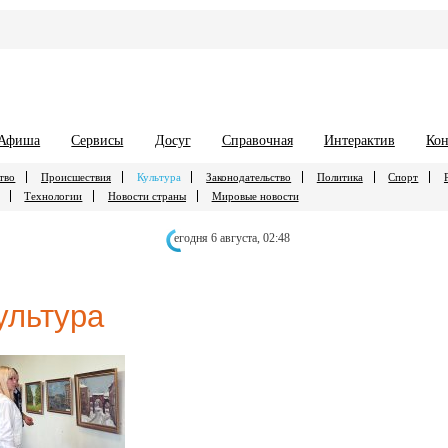
Афиша
Сервисы
Досуг
Справочная
Интерактив
Кон
тво
Происшествия
Культура
Законодательство
Политика
Спорт
Технологии
Новости страны
Мировые новости
егодня 6 августа,
02:48
ультура