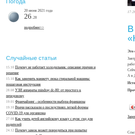
Погода
20 июня 2021 года
17:2
26
..28
В
подробнее>>
«
Это 
Случайные статьи
Завт
рабо
Почему не работает холодильник: описание причин и
15.10
Сейч
решение
А в 
Как заменить манжету люка стиральной машины:
15.10
Ист
пошаговая инструкция
Про
УЗИ аппараты mindray dc-80: от простого к
28.08
передовому
Франчайзинг - особенности выбора франшизы
19.01
Врачи рассказали о последствиях легкой формы
19.10
COVID-19 для организма
Заре
Как учить детей английскому языку с нуля: гид для
27.08
родителей
Почему замок может повредиться при попытке
24.12
Ссыл