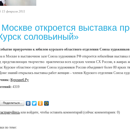
6 15 февраля 2011
 Москве откроется выставка п
Курск соловьиный»
событие приурочено к юбилею курского областного отделения Союза художников 
ра в Москве в выставочном зале Союза художников РФ откроется юбилейная выставка п
т, представляющих творчество практически всех курских членов СХ России, в жанрах ж
ас Курское областное отделение Союза художников России объединяет более 80 ярких т
Доме знаний открылась выставка работ женщин – членов Курского отделения Союза худ
очник:
Курсквеб.Ру
чтений:
4319
Поделиться…
гистрируйтесь
или войдите, чтобы оставить комментарий (сейчас комментариев: 0)
ки по теме: