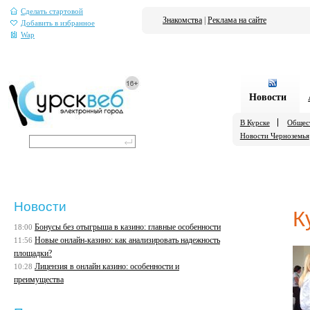
Сделать стартовой
Знакомства
|
Реклама на сайте
Добавить в избранное
Wap
Новости
В Курске
Общес
Новости Черноземья
Новости
К
Бонусы без отыгрыша в казино: главные особенности
18:00
Новые онлайн-казино: как анализировать надежность
11:56
площадки?
Лицензия в онлайн казино: особенности и
10:28
преимущества