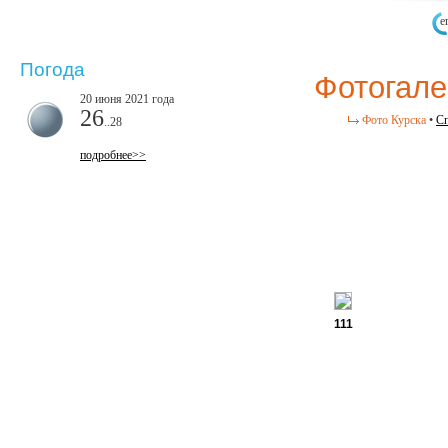
е
Погода
Фотогале
20 июня 2021 года
26
Фото Курска
•
Сп
..28
подробнее>>
111