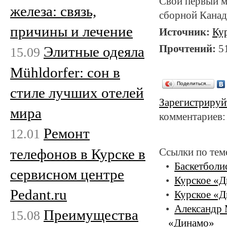
Свой первый м
железа: связь,
сборной Канад
причины и лечение
Источник:
Ку
Прочтений:
5
Элитные одеяла
15.09
Mühldorfer: сон в
Поделиться…
стиле лучших отелей
Зарегистрируй
мира
комментариев:
Ремонт
12.01
телефонов в Курске в
Ссылки по тем
Баскетболи
сервисном центре
Курское «
Pedant.ru
Курское «Д
Александр 
Преимущества
15.08
«Динамо»