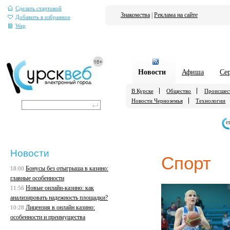
Сделать стартовой
Знакомства
|
Реклама на сайте
Добавить в избранное
Wap
Новости
Афиша
Се
В Курске
Общество
Происшес
Новости Черноземья
Технологии
е
Новости
Спорт
Бонусы без отыгрыша в казино:
18:00
главные особенности
Новые онлайн-казино: как
11:56
анализировать надежность площадки?
Лицензия в онлайн казино:
10:28
особенности и преимущества