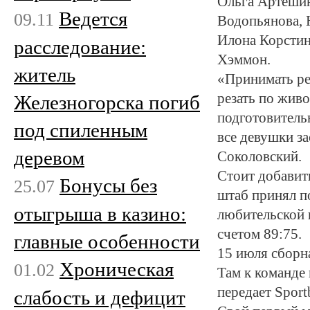
Ольга Артешин
Ведется
09.11
Водопьянова, 
Илона Корстин
расследование:
Хэммон.
житель
«Принимать ре
резать по живо
Железногорска погиб
подготовитель
под спиленным
все девушки з
деревом
Соколовский.
Стоит добавит
Бонусы без
25.07
штаб принял п
отыгрыша в казино:
любительской 
счетом 89:75.
главные особенности
15 июля сборн
Хроническая
01.02
Там к команде
передает Sport
слабость и дефицит