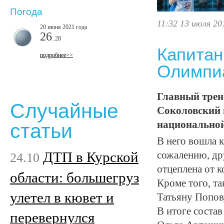
Погода
11:32 13 июля 20
20 июня 2021 года
26
..28
Капитан
подробнее>>
Олимпи
Главный трен
Случайные
Соколовский 
национально
статьи
В него вошла 
ДТП в Курской
сожалению, др
24.10
отцеплена от 
области: большегруз
Кроме того, т
улетел в кювет и
Татьяну Попов
В итоге соста
перевернулся