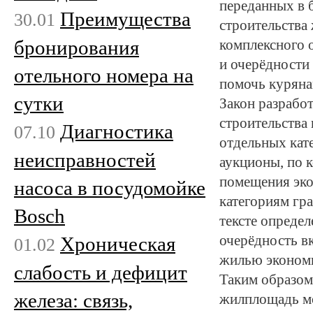
переданных в 
Преимущества
30.01
строительства 
бронирования
комплексного о
и очерёдности
отельного номера на
помочь куряна
сутки
Закон разрабо
строительства
Диагностика
07.10
отдельных кат
неисправностей
аукционы, по 
помещения эко
насоса в посудомойке
категориям гр
Bosch
тексте опреде
Хроническая
очерёдность в
01.02
жилью экономи
слабость и дефицит
Таким образом
железа: связь,
жилплощадь мог