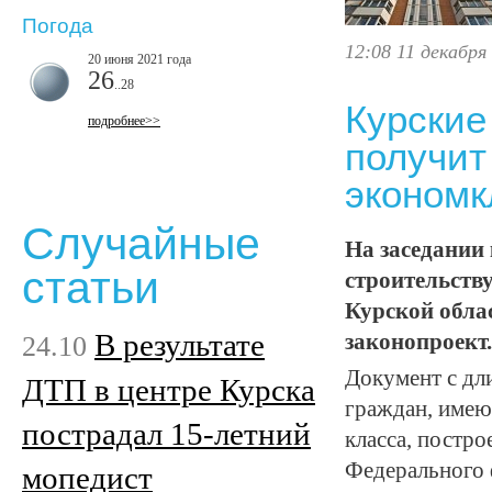
Погода
12:08 11 декабря
20 июня 2021 года
26
..28
Курские
подробнее>>
получит
экономк
Случайные
На заседании
статьи
строительств
Курской обла
В результате
24.10
законопроект.
Документ с дл
ДТП в центре Курска
граждан, имею
пострадал 15-летний
класса, постро
Федерального 
мопедист