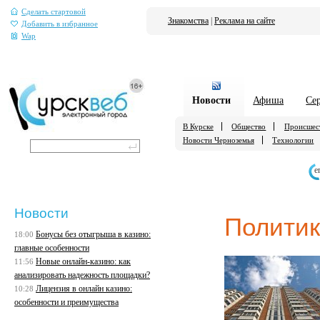
Сделать стартовой
Знакомства
|
Реклама на сайте
Добавить в избранное
Wap
Новости
Афиша
Се
В Курске
Общество
Происшес
Новости Черноземья
Технологии
е
Новости
Полити
Бонусы без отыгрыша в казино:
18:00
главные особенности
Новые онлайн-казино: как
11:56
анализировать надежность площадки?
Лицензия в онлайн казино:
10:28
особенности и преимущества