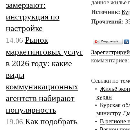
данное жилье п
замерзают:
Источник:
Ку
инструкция по
Прочтений:
3
настройке
Рынок
14.06
Поделиться…
маркетинговых услуг
Зарегистрируй
комментариев:
в 2026 году: какие
виды
Ссылки по тем
коммуникационных
Жильё экон
агентств набирают
курян
Курская об
популярность
министру Д
Как подобрать
19.06
В регионе 
Регион пом