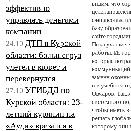
видим, что от
эффективно
целенаправлен
управлять деньгами
финансовые вл
базу образова
компании
сайте горадми
ДТП в Курской
24.10
Пока учащиеся
работы. Из го
области: большегруз
которые потра
улетел в кювет и
коммуникаций 
перевернулся
замену оконны
и в учебном го
УГИБДД по
27.10
Овчаров. Такж
Курской области: 23-
системного по
чтобы иметь в
летний курянин на
решать глобаль
«Ауди» врезался в
которому они 