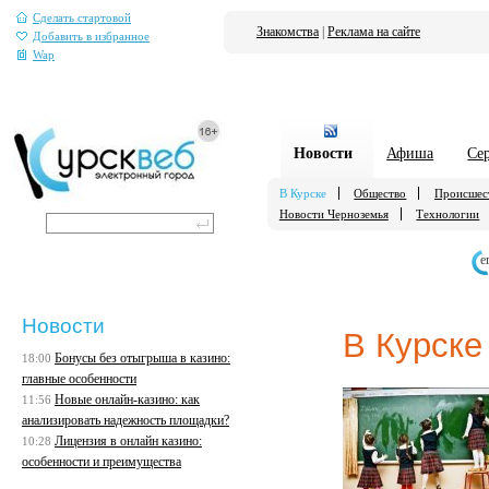
Сделать стартовой
Знакомства
|
Реклама на сайте
Добавить в избранное
Wap
Новости
Афиша
Се
В Курске
Общество
Происшес
Новости Черноземья
Технологии
е
Новости
В Курске
Бонусы без отыгрыша в казино:
18:00
главные особенности
Новые онлайн-казино: как
11:56
анализировать надежность площадки?
Лицензия в онлайн казино:
10:28
особенности и преимущества