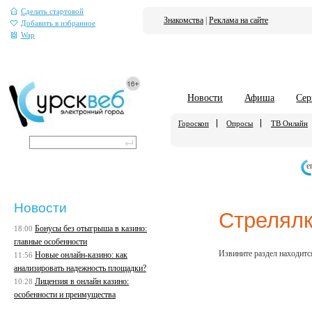
Сделать стартовой
Знакомства
|
Реклама на сайте
Добавить в избранное
Wap
Новости
Афиша
Сер
Гороскоп
Опросы
ТВ Онлайн
е
Новости
Стрелял
Бонусы без отыгрыша в казино:
18:00
главные особенности
Извините раздел находится
Новые онлайн-казино: как
11:56
анализировать надежность площадки?
Лицензия в онлайн казино:
10:28
особенности и преимущества