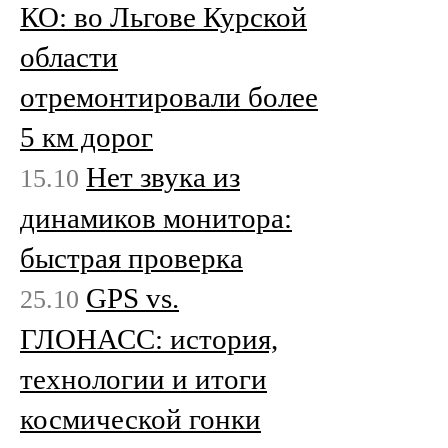
КО: во Льгове Курской
области
отремонтировали более
5 км дорог
Нет звука из
15.10
динамиков монитора:
быстрая проверка
GPS vs.
25.10
ГЛОНАСС: история,
технологии и итоги
космической гонки