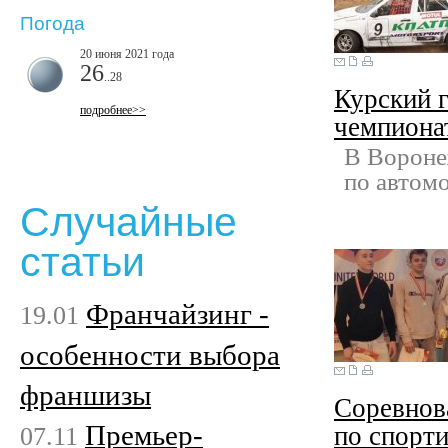
Погода
20 июня 2021 года
26
..28
Курский г
подробнее>>
чемпиона
В Вороне
по автом
Случайные
статьи
Франчайзинг -
19.01
особенности выбора
франшизы
Соревнова
Премьер-
07.11
по спорт