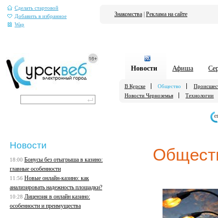
Сделать стартовой
Знакомства
|
Реклама на сайте
Добавить в избранное
Wap
Новости
Афиша
Се
В Курске
Общество
Происшес
Новости Черноземья
Технологии
е
Новости
Общест
Бонусы без отыгрыша в казино:
18:00
главные особенности
Новые онлайн-казино: как
11:56
анализировать надежность площадки?
Лицензия в онлайн казино:
10:28
особенности и преимущества