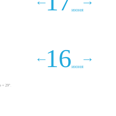
17
июня
16
июня
 + 29°.