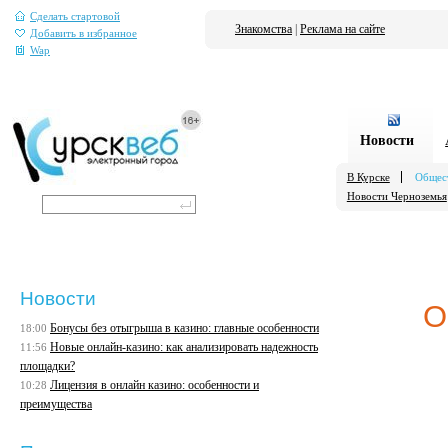
Сделать стартовой
Знакомства
|
Реклама на сайте
Добавить в избранное
Wap
Новости
В Курске
Общес
Новости Черноземья
Новости
О
Бонусы без отыгрыша в казино: главные особенности
18:00
Новые онлайн-казино: как анализировать надежность
11:56
площадки?
Лицензия в онлайн казино: особенности и
10:28
преимущества