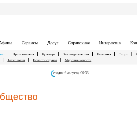
Афиша
Сервисы
Досуг
Справочная
Интерактив
Кон
тво
Происшествия
Культура
Законодательство
Политика
Спорт
Технологии
Новости страны
Мировые новости
егодня 6 августа,
00:33
бщество