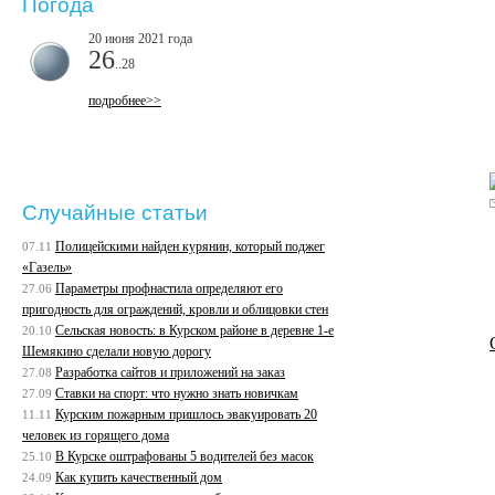
Погода
20 июня 2021 года
26
..28
подробнее>>
Случайные статьи
Полицейскими найден курянин, который поджег
07.11
«Газель»
Параметры профнастила определяют его
27.06
пригодность для ограждений, кровли и облицовки стен
Сельская новость: в Курском районе в деревне 1-е
20.10
Шемякино сделали новую дорогу
Разработка сайтов и приложений на заказ
27.08
Ставки на спорт: что нужно знать новичкам
27.09
Курским пожарным пришлось эвакуировать 20
11.11
человек из горящего дома
В Курске оштрафованы 5 водителей без масок
25.10
Как купить качественный дом
24.09