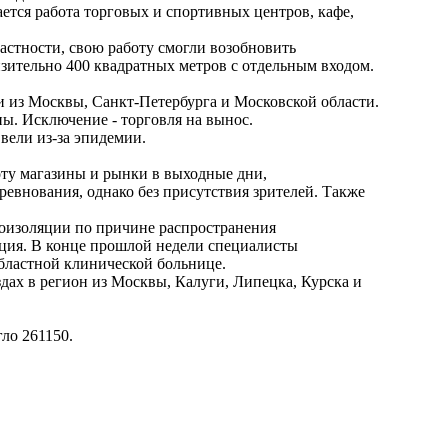
ется работа торговых и спортивных центров, кафе,
астности, свою работу смогли возобновить
зительно 400 квадратных метров с отдельным входом.
и из Москвы, Санкт-Петербурга и Московской области.
ны. Исключение - торговля на вынос.
вели из-за эпидемии.
оту магазины и рынки в выходные дни,
евнования, однако без присутствия зрителей. Также
оизоляции по причине распространения
ация. В конце прошлой недели специалисты
Областной клинической больнице.
дах в регион из Москвы, Калуги, Липецка, Курска и
гло 261150.