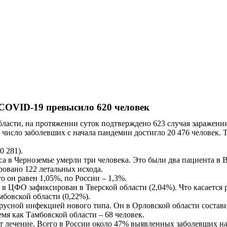
 COVID-19 превысило 620 человек
 области, на протяжении суток подтверждено 623 случая заражен
 число заболевших с начала пандемии достигло 20 476 человек
0 281).
а в Черноземье умерли три человека. Это были два пациента в 
ровано 122 летальных исхода.
о он равен 1,05%, по России – 1,3%.
в ЦФО зафиксирован в Тверской области (2,04%). Что касается р
мбовской области (0,22%).
усной инфекцией нового типа. Он в Орловской области составил 
емя как Тамбовской области – 68 человек.
 лечение. Всего в России около 47% выявленных заболевших нах