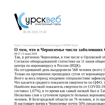
06.08.2026 19:40
https://www.kurskweb.ru/news/region/46868.html
О том, что в Черноземье число заболевших
08:27 13 июня 2020
Так, в регионах Черноземья, в том числе и Орловской
Согласно обнародованной статистике на 11 июня общее
центра по коронавирусу в России (ИЦК).
На сегодняшний день выздоровели 568 человек (всего 1
Только на протяжении прошедших суток от коронавирус
Всего за весь период эпидемии специалистами зафикси
Что касается среднего показателя смертности по ЦФО, т
Наиболее высокий показатель смертности от COVID-19 
составил 1,07%), в то время как самый низкий был в Та
Несколько слов о суточном приросте больных коронавир
человек. В Белгородской области он 76 человек, в то вр
В настоящее время в Черноземье почти 50% продолжают