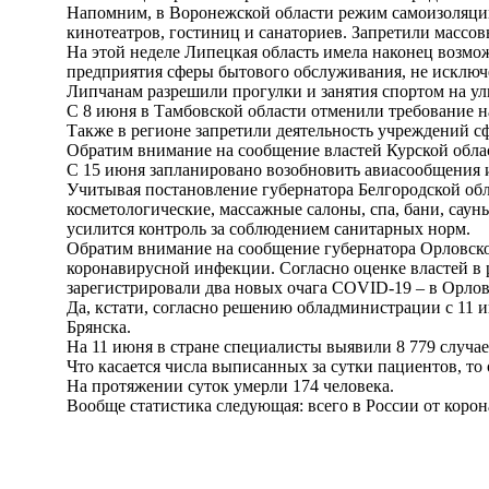
Напомним, в Воронежской области режим самоизоляции 
кинотеатров, гостиниц и санаториев. Запретили массо
На этой неделе Липецкая область имела наконец возмож
предприятия сферы бытового обслуживания, не исключ
Липчанам разрешили прогулки и занятия спортом на у
С 8 июня в Тамбовской области отменили требование н
Также в регионе запретили деятельность учреждений сф
Обратим внимание на сообщение властей Курской обла
С 15 июня запланировано возобновить авиасообщения и
Учитывая постановление губернатора Белгородской обл
косметологические, массажные салоны, спа, бани, сау
усилится контроль за соблюдением санитарных норм.
Обратим внимание на сообщение губернатора Орловско
коронавирусной инфекции. Согласно оценке властей в 
зарегистрировали два новых очага COVID-19 – в Орло
Да, кстати, согласно решению обладминистрации с 11 и
Брянска.
На 11 июня в стране специалисты выявили 8 779 случае
Что касается числа выписанных за сутки пациентов, то
На протяжении суток умерли 174 человека.
Вообще статистика следующая: всего в России от корон