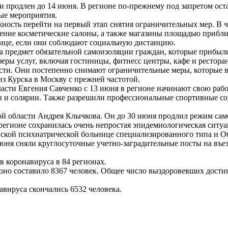
продлен до 14 июня. В регионе по-прежнему под запретом оста
вые мероприятия.
ность перейти на первый этап снятия ограничительных мер. В ч
ение косметические салоны, а также магазины площадью прибли
лице, если они соблюдают социальную дистанцию.
а предмет обязательной самоизоляции граждан, которые прибыл
еры услуг, включая гостиницы, фитнесс центры, кафе и рестора
сти. Они постепенно снимают ограничительные меры, которые в
з Курска в Москву с прежней частотой.
асти Евгения Савченко с 13 июня в регионе начинают свою раб
ны и солярии. Также разрешили профессиональные спортивные сор
й области Андрея Клычкова. Он до 30 июня продлил режим сам
регионе сохранилась очень непростая эпидемиологическая ситу
вской психиатрической больнице специализированного типа и 
юня сняли круглосуточные учетно-заградительные посты на въез
в коронавируса в 84 регионах.
 оно составило 8367 человек. Общее число выздоровевших дости
авируса скончались 6532 человека.